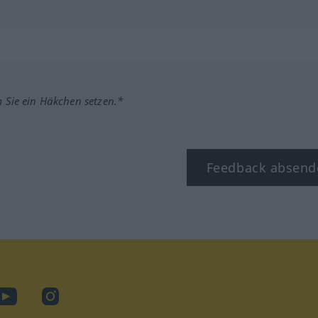
m Sie ein Häkchen setzen.*
Feedback absend
ook
YouTube
Instagram