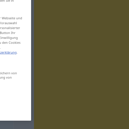
den Sie in
er Webseite und
 Vorauswahl
sonalisierter
Button Ihr
Einwilligung
zu den Cookies
.
zerklärung
.
eichern von
sung von