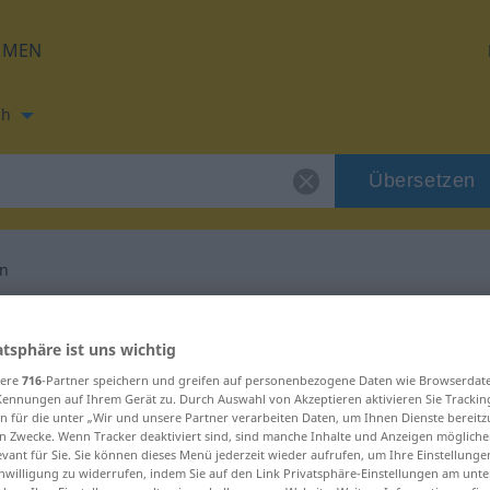
HMEN
ch
Übersetzen
en
ung für "hinsehen"
atsphäre ist uns wichtig
sere
716
-Partner speichern und greifen auf personenbezogene Daten wie Browserdat
etzung
Kennungen auf Ihrem Gerät zu. Durch Auswahl von Akzeptieren aktivieren Sie Trackin
n für die unter „Wir und unsere Partner verarbeiten Daten, um Ihnen Dienste bereitz
n Zwecke. Wenn Tracker deaktiviert sind, sind manche Inhalte und Anzeigen mögliche
evant für Sie. Sie können dieses Menü jederzeit wieder aufrufen, um Ihre Einstellung
inwilligung zu widerrufen, indem Sie auf den Link Privatsphäre-Einstellungen am unt