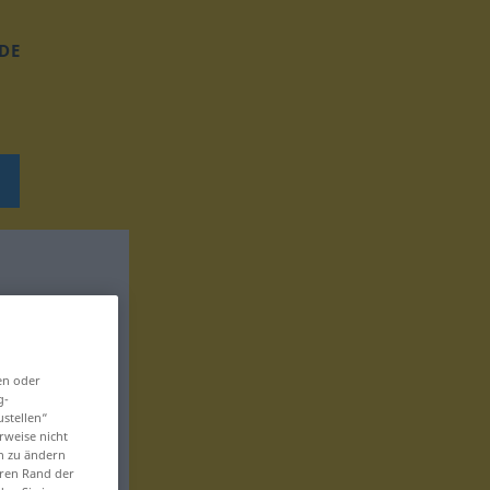
DE
en oder
g-
ustellen“
rweise nicht
en zu ändern
eren Rand der