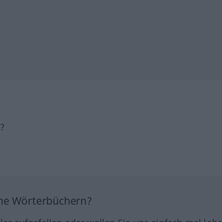
h?
ine Wörterbüchern?