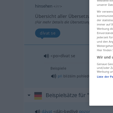
Webseite kli
unserer Dat
hinsehen
<
irr
>
Wir verwend
Übersicht aller Übersetzungen
kommunizier
der statist
(Für mehr Details die Übersetzung anklicken/an
immer auf I
Werbung die
dívat se
Einverständ
jederzeit f
und den Anp
Weitergehen
Hier finden
<po>
dívat se
Wir und 
Genaue Geol
und/oder Zu
Beispiele
Werbung und
při
bližším pohledu
Liste der P
Beispielsätze für "hinsehen
dávat
<dát>
bedlivĕ
pozor