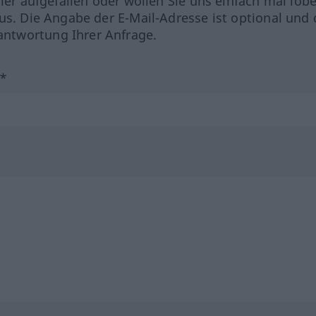
hler aufgefallen oder wollen Sie uns einfach mal lob
us. Die Angabe der E-Mail-Adresse ist optional und 
ntwortung Ihrer Anfrage.
?*