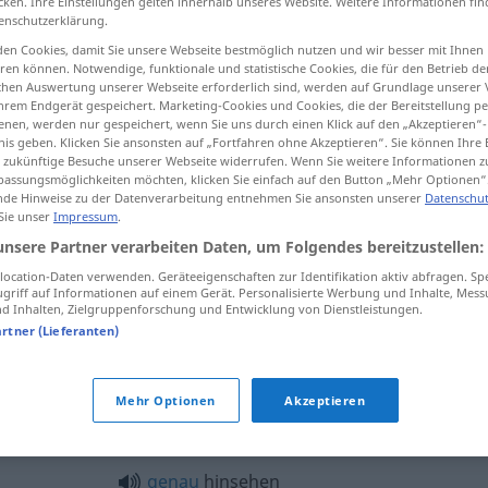
cken. Ihre Einstellungen gelten innerhalb unseres Website. Weitere Informationen fin
enschutzerklärung.
en Cookies, damit Sie unsere Webseite bestmöglich nutzen und wir besser mit Ihnen
en können. Notwendige, funktionale und statistische Cookies, die für den Betrieb d
ischen Auswertung unserer Webseite erforderlich sind, werden auf Grundlage unserer
tippen)
hrem Endgerät gespeichert. Marketing-Cookies und Cookies, die der Bereitstellung per
nen, werden nur gespeichert, wenn Sie uns durch einen Klick auf den „Akzeptieren“-
nis geben. Klicken Sie ansonsten auf „Fortfahren ohne Akzeptieren“. Sie können Ihre 
ür zukünftige Besuche unserer Webseite widerrufen. Wenn Sie weitere Informationen 
assungsmöglichkeiten möchten, klicken Sie einfach auf den Button „Mehr Optionen“
de Hinweise zu der Datenverarbeitung entnehmen Sie ansonsten unserer
Datenschut
 Sie unser
Impressum
.
hinsehen
unsere Partner verarbeiten Daten, um Folgendes bereitzustellen:
ocation-Daten verwenden. Geräteeigenschaften zur Identifikation aktiv abfragen. Sp
griff auf Informationen auf einem Gerät. Personalisierte Werbung und Inhalte, Mes
 Inhalten, Zielgruppenforschung und Entwicklung von Dienstleistungen.
bei genauerem Hinsehen
artner (Lieferanten)
Mehr Optionen
Akzeptieren
"
genau
hinsehen