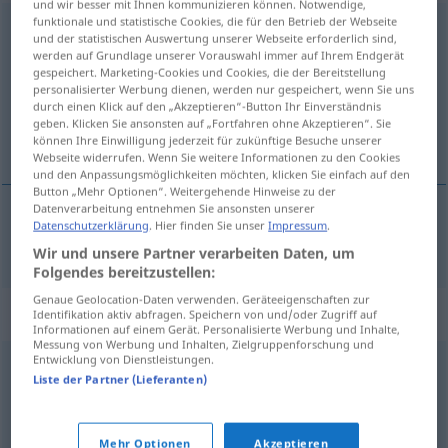
und wir besser mit Ihnen kommunizieren können. Notwendige,
funktionale und statistische Cookies, die für den Betrieb der Webseite
herausmüssen
<
irr
>
UMG
und der statistischen Auswertung unserer Webseite erforderlich sind,
werden auf Grundlage unserer Vorauswahl immer auf Ihrem Endgerät
Übersicht aller Übersetzungen
gespeichert. Marketing-Cookies und Cookies, die der Bereitstellung
personalisierter Werbung dienen, werden nur gespeichert, wenn Sie uns
(Für mehr Details die Übersetzung anklicken/antippen)
durch einen Klick auf den „Akzeptieren“-Button Ihr Einverständnis
geben. Klicken Sie ansonsten auf „Fortfahren ohne Akzeptieren“. Sie
muset ven
können Ihre Einwilligung jederzeit für zukünftige Besuche unserer
Webseite widerrufen. Wenn Sie weitere Informationen zu den Cookies
und den Anpassungsmöglichkeiten möchten, klicken Sie einfach auf den
Button „Mehr Optionen“. Weitergehende Hinweise zu der
Datenverarbeitung entnehmen Sie ansonsten unserer
Datenschutzerklärung
. Hier finden Sie unser
Impressum
.
muset
ven
herausmüssen
Wir und unsere Partner verarbeiten Daten, um
Folgendes bereitzustellen:
Genaue Geolocation-Daten verwenden. Geräteeigenschaften zur
Synonyme für "herausmüssen"
Identifikation aktiv abfragen. Speichern von und/oder Zugriff auf
Informationen auf einem Gerät. Personalisierte Werbung und Inhalte,
Messung von Werbung und Inhalten, Zielgruppenforschung und
Entwicklung von Dienstleistungen.
aufstehen
Liste der Partner (Lieferanten)
© OpenThesaurus.de
Mehr Optionen
Akzeptieren