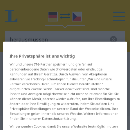
Ihre Privatsphäre ist uns wichtig
Deutsch-Tschechisch Wörterbuch
herausmüssen
Wir und unsere
716
-Partner speichern und greifen auf
Deutsch-Tschechisch Übersetzung
personenbezogene Daten wie Browserdaten oder eindeutige
Kennungen auf Ihrem Gerät zu. Durch Auswahl von Akzeptieren
für "herausmüssen"
aktivieren Sie Tracking-Technologien für die unter „Wir und unsere
Partner verarbeiten Daten, um Ihnen Dienste bereitzustellen“
aufgeführten Zwecke. Wenn Tracker deaktiviert sind, sind manche
Inhalte und Anzeigen möglicherweise nicht mehr so relevant für Sie. Sie
"herausmüssen" Tschechisch
können dieses Menü jederzeit wieder aufrufen, um Ihre Einstellungen zu
ändern oder Ihre Einwilligung zu widerrufen, indem Sie auf den Link
Übersetzung
Privatsphäre-Einstellungen am unteren Rand der Webseite klicken. Ihre
Einstellungen gelten innerhalb unseres Website. Weitere Informationen
finden Sie in unserer Datenschutzerklärung.
„herausmüssen“
Wir verwenden Cookies, damit Sie unsere Webseite bestmöglich nutzen