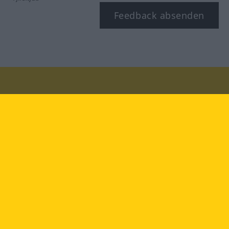
Feedback absenden
Besuchen Sie uns auf:
facebook
YouTube
Instagram
Langenscheidt
NUTZUNGSBEDINGUNGEN