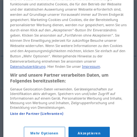
funktionale und statistische Cookies, die für den Betrieb der Webseite
Hausbewohner
m
und der statistischen Auswertung unserer Webseite erforderlich sind,
werden auf Grundlage unserer Vorauswahl immer auf Ihrem Endgerät
gespeichert. Marketing-Cookies und Cookies, die der Bereitstellung
Übersicht aller Übersetzungen
personalisierter Werbung dienen, werden nur gespeichert, wenn Sie uns
(Für mehr Details die Übersetzung anklicken/antippen)
durch einen Klick auf den „Akzeptieren“-Button Ihr Einverständnis
geben. Klicken Sie ansonsten auf „Fortfahren ohne Akzeptieren“. Sie
können Ihre Einwilligung jederzeit für zukünftige Besuche unserer
obyvatel domu
Webseite widerrufen. Wenn Sie weitere Informationen zu den Cookies
und den Anpassungsmöglichkeiten möchten, klicken Sie einfach auf den
Button „Mehr Optionen“. Weitergehende Hinweise zu der
Datenverarbeitung entnehmen Sie ansonsten unserer
Datenschutzerklärung
. Hier finden Sie unser
Impressum
.
obyvatel
m
domu
Hausbewohner
Wir und unsere Partner verarbeiten Daten, um
Folgendes bereitzustellen:
Genaue Geolocation-Daten verwenden. Geräteeigenschaften zur
Identifikation aktiv abfragen. Speichern von und/oder Zugriff auf
Informationen auf einem Gerät. Personalisierte Werbung und Inhalte,
Messung von Werbung und Inhalten, Zielgruppenforschung und
Entwicklung von Dienstleistungen.
Liste der Partner (Lieferanten)
Mehr Optionen
Akzeptieren