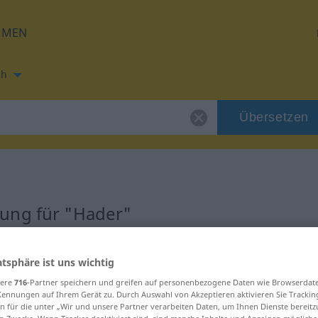
HMEN
ch
Übersetzen
ung für "Hader"
ung
atsphäre ist uns wichtig
sere
716
-Partner speichern und greifen auf personenbezogene Daten wie Browserdat
Kennungen auf Ihrem Gerät zu. Durch Auswahl von Akzeptieren aktivieren Sie Trackin
n für die unter „Wir und unsere Partner verarbeiten Daten, um Ihnen Dienste bereitz