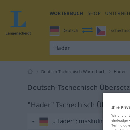
WÖRTERBUCH
SHOP
UNTERNE
Deutsch
Tschechis
Deutsch-Tschechisch Wörterbuch
Hader
Deutsch-Tschechisch Übersetz
"Hader" Tschechisch Übersetz
Ihre Priv
Wir und un
„Hader“
: maskulin
eindeutige 
Technologie