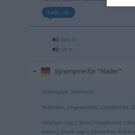
hadr, cár
hadr
m
cár
m
Synonyme für "Hader"
Uneinigkeit
,
Zwietracht
Bedenken
,
Ungewissheit
,
Unsicherheit
,
Z
Hickhack (ugs.)
,
Streit (Hauptform)
,
Scha
österr.)
,
Stunk (ugs.)
,
Zerwürfnis
,
Krach (