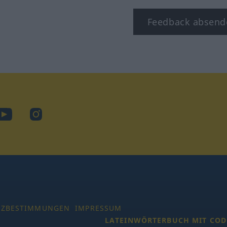
Feedback absend
ook
YouTube
Instagram
TZBESTIMMUNGEN
IMPRESSUM
LATEINWÖRTERBUCH MIT COD