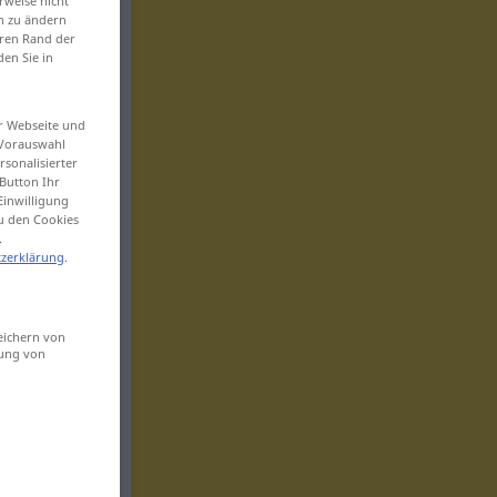
rweise nicht
en zu ändern
eren Rand der
den Sie in
er Webseite und
 Vorauswahl
sonalisierter
Button Ihr
Einwilligung
zu den Cookies
.
zerklärung
.
eichern von
sung von