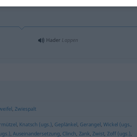
Hader
Lappen
weifel
,
Zwiespalt
rmützel
,
Knatsch (ugs.)
,
Geplänkel
,
Gerangel
,
Wickel (ugs.,
ugs.)
,
Auseinandersetzung
,
Clinch
,
Zank
,
Zwist
,
Zoff (ugs.)
,