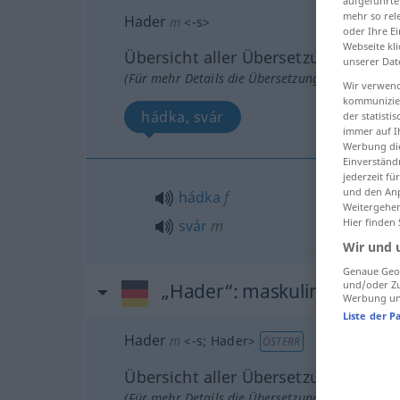
aufgeführte
mehr so rel
Hader
m
<
-s
>
oder Ihre E
Webseite kli
Übersicht aller Übersetzungen
unserer Dat
(Für mehr Details die Übersetzung anklicken/an
Wir verwend
kommunizier
hádka, svár
der statist
immer auf I
Werbung die
Einverständ
jederzeit f
und den Anp
hádka
f
Weitergehen
Hier finden
svár
m
Wir und 
Genaue Geol
und/oder Zu
„Hader“
: maskulin
Werbung und
Liste der P
Hader
m
<
-s
;
Hader
>
ÖSTERR
Übersicht aller Übersetzungen
(Für mehr Details die Übersetzung anklicken/an