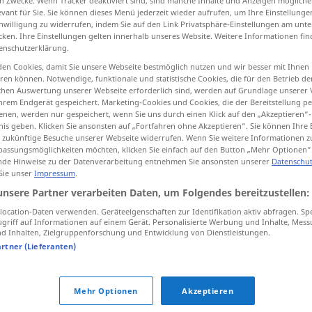
n Zwecke. Wenn Tracker deaktiviert sind, sind manche Inhalte und Anzeigen mögliche
evant für Sie. Sie können dieses Menü jederzeit wieder aufrufen, um Ihre Einstellung
inwilligung zu widerrufen, indem Sie auf den Link Privatsphäre-Einstellungen am unt
cken. Ihre Einstellungen gelten innerhalb unseres Website. Weitere Informationen fin
enschutzerklärung.
tippen)
en Cookies, damit Sie unsere Webseite bestmöglich nutzen und wir besser mit Ihnen
en können. Notwendige, funktionale und statistische Cookies, die für den Betrieb d
ischen Auswertung unserer Webseite erforderlich sind, werden auf Grundlage unserer
hrem Endgerät gespeichert. Marketing-Cookies und Cookies, die der Bereitstellung per
nen, werden nur gespeichert, wenn Sie uns durch einen Klick auf den „Akzeptieren“-
nis geben. Klicken Sie ansonsten auf „Fortfahren ohne Akzeptieren“. Sie können Ihre 
ür zukünftige Besuche unserer Webseite widerrufen. Wenn Sie weitere Informationen 
assungsmöglichkeiten möchten, klicken Sie einfach auf den Button „Mehr Optionen“
Hader
Streit
de Hinweise zu der Datenverarbeitung entnehmen Sie ansonsten unserer
Datenschut
 Sie unser
Impressum
.
unsere Partner verarbeiten Daten, um Folgendes bereitzustellen:
ocation-Daten verwenden. Geräteeigenschaften zur Identifikation aktiv abfragen. Sp
griff auf Informationen auf einem Gerät. Personalisierte Werbung und Inhalte, Mes
 Inhalten, Zielgruppenforschung und Entwicklung von Dienstleistungen.
artner (Lieferanten)
Mehr Optionen
Akzeptieren
tippen)