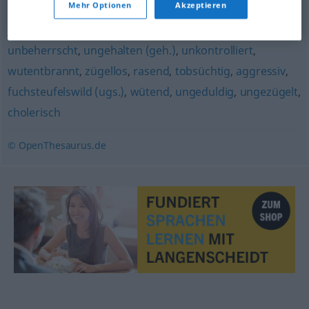
Mehr Optionen
Akzeptieren
jähzornig
,
reizbar
,
aufbrausend
,
zornig
,
impulsiv
,
unbeherrscht
,
ungehalten (geh.)
,
unkontrolliert
,
wutentbrannt
,
zügellos
,
rasend
,
tobsüchtig
,
aggressiv
,
fuchsteufelswild (ugs.)
,
wütend
,
ungeduldig
,
ungezügelt
,
cholerisch
© OpenThesaurus.de