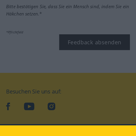
Bitte bestätigen Sie, dass Sie ein Mensch sind, indem Sie ein
Häkchen setzen.*
*Pflichtfeld
Feedback absenden
Besuchen Sie uns auf:
facebook
YouTube
Instagram