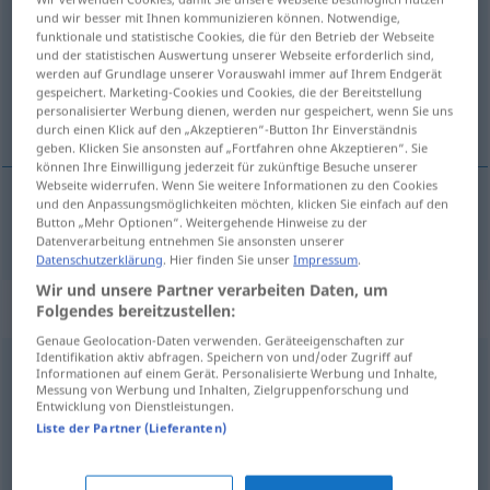
und wir besser mit Ihnen kommunizieren können. Notwendige,
funktionale und statistische Cookies, die für den Betrieb der Webseite
Übersicht aller Übersetzungen
und der statistischen Auswertung unserer Webseite erforderlich sind,
(Für mehr Details die Übersetzung anklicken/antippen)
werden auf Grundlage unserer Vorauswahl immer auf Ihrem Endgerät
gespeichert. Marketing-Cookies und Cookies, die der Bereitstellung
personalisierter Werbung dienen, werden nur gespeichert, wenn Sie uns
mrzutý, nevrlý
durch einen Klick auf den „Akzeptieren“-Button Ihr Einverständnis
geben. Klicken Sie ansonsten auf „Fortfahren ohne Akzeptieren“. Sie
können Ihre Einwilligung jederzeit für zukünftige Besuche unserer
Webseite widerrufen. Wenn Sie weitere Informationen zu den Cookies
und den Anpassungsmöglichkeiten möchten, klicken Sie einfach auf den
Button „Mehr Optionen“. Weitergehende Hinweise zu der
mrzutý
,
nevrlý
grantig
Datenverarbeitung entnehmen Sie ansonsten unserer
Datenschutzerklärung
. Hier finden Sie unser
Impressum
.
Wir und unsere Partner verarbeiten Daten, um
Synonyme für "grantig"
Folgendes bereitzustellen:
Genaue Geolocation-Daten verwenden. Geräteeigenschaften zur
Identifikation aktiv abfragen. Speichern von und/oder Zugriff auf
Informationen auf einem Gerät. Personalisierte Werbung und Inhalte,
ungenießbar (ugs.)
,
missmutig
,
mürrisch
,
griesgrämig
,
Messung von Werbung und Inhalten, Zielgruppenforschung und
Entwicklung von Dienstleistungen.
unzufrieden
,
unwillig
,
brummig (ugs.)
,
gereizt (ugs.)
,
Liste der Partner (Lieferanten)
ungnädig (ugs., ironisch)
,
ungemütlich (ugs.)
,
verdrossen
,
unwirsch
,
verdrießlich
,
unausstehlich