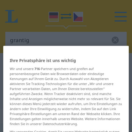
Ihre Privatsphäre ist uns wichtig
Deutsch-Tschechisch Wörterbuch
grantig
Wir und unsere
716
-Partner speichern und greifen auf
Deutsch-Tschechisch Übersetzung
personenbezogene Daten wie Browserdaten oder eindeutige
Kennungen auf Ihrem Gerät zu. Durch Auswahl von Akzeptieren
für "grantig"
aktivieren Sie Tracking-Technologien für die unter „Wir und unsere
Partner verarbeiten Daten, um Ihnen Dienste bereitzustellen“
aufgeführten Zwecke. Wenn Tracker deaktiviert sind, sind manche
"grantig" Tschechisch Übersetzung
Inhalte und Anzeigen möglicherweise nicht mehr so relevant für Sie. Sie
können dieses Menü jederzeit wieder aufrufen, um Ihre Einstellungen zu
ändern oder Ihre Einwilligung zu widerrufen, indem Sie auf den Link
Privatsphäre-Einstellungen am unteren Rand der Webseite klicken. Ihre
„grantig“
Einstellungen gelten innerhalb unseres Website. Weitere Informationen
finden Sie in unserer Datenschutzerklärung.
grantig
UMG
Wir verwenden Cookies, damit Sie unsere Webseite bestmöglich nutzen