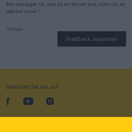
Bitte bestätigen Sie, dass Sie ein Mensch sind, indem Sie ein
Häkchen setzen.*
*Pflichtfeld
Feedback absenden
Besuchen Sie uns auf:
facebook
YouTube
Instagram