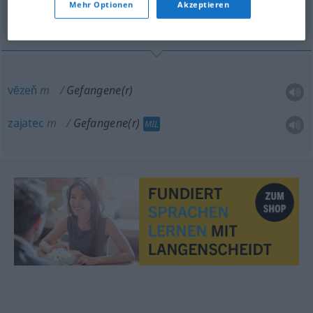
Mehr Optionen
Akzeptieren
vĕzeň, zajatec
vĕzeň
m
Gefangene(r)
zajatec
m
Gefangene(r)
MIL