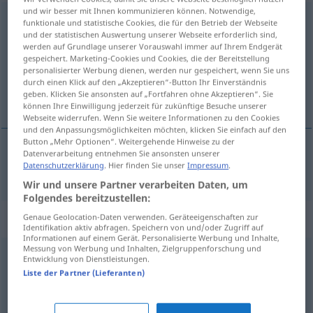
und wir besser mit Ihnen kommunizieren können. Notwendige,
Gefangene
f
funktionale und statistische Cookies, die für den Betrieb der Webseite
und der statistischen Auswertung unserer Webseite erforderlich sind,
Übersicht aller Übersetzungen
werden auf Grundlage unserer Vorauswahl immer auf Ihrem Endgerät
gespeichert. Marketing-Cookies und Cookies, die der Bereitstellung
(Für mehr Details die Übersetzung anklicken/antippen)
personalisierter Werbung dienen, werden nur gespeichert, wenn Sie uns
durch einen Klick auf den „Akzeptieren“-Button Ihr Einverständnis
vĕzeňkynĕ
geben. Klicken Sie ansonsten auf „Fortfahren ohne Akzeptieren“. Sie
können Ihre Einwilligung jederzeit für zukünftige Besuche unserer
Webseite widerrufen. Wenn Sie weitere Informationen zu den Cookies
und den Anpassungsmöglichkeiten möchten, klicken Sie einfach auf den
Button „Mehr Optionen“. Weitergehende Hinweise zu der
Datenverarbeitung entnehmen Sie ansonsten unserer
Datenschutzerklärung
. Hier finden Sie unser
Impressum
.
vĕzeňkynĕ
f
Gefangene
Wir und unsere Partner verarbeiten Daten, um
Folgendes bereitzustellen:
„Gefangene(r)“
: maskulin
Genaue Geolocation-Daten verwenden. Geräteeigenschaften zur
Identifikation aktiv abfragen. Speichern von und/oder Zugriff auf
Informationen auf einem Gerät. Personalisierte Werbung und Inhalte,
Messung von Werbung und Inhalten, Zielgruppenforschung und
Gefangene
m
Entwicklung von Dienstleistungen.
Liste der Partner (Lieferanten)
Übersicht aller Übersetzungen
(Für mehr Details die Übersetzung anklicken/antippen)