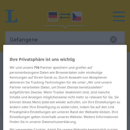
Ihre Privatsphäre ist uns wichtig
Deutsch-Tschechisch Wörterbuch
Gefangene
Wir und unsere
716
-Partner speichern und greifen auf
Deutsch-Tschechisch Übersetzung
personenbezogene Daten wie Browserdaten oder eindeutige
Kennungen auf Ihrem Gerät zu. Durch Auswahl von Akzeptieren
für "Gefangene"
aktivieren Sie Tracking-Technologien für die unter „Wir und unsere
Partner verarbeiten Daten, um Ihnen Dienste bereitzustellen“
aufgeführten Zwecke. Wenn Tracker deaktiviert sind, sind manche
"Gefangene" Tschechisch
Inhalte und Anzeigen möglicherweise nicht mehr so relevant für Sie. Sie
können dieses Menü jederzeit wieder aufrufen, um Ihre Einstellungen zu
Übersetzung
ändern oder Ihre Einwilligung zu widerrufen, indem Sie auf den Link
Privatsphäre-Einstellungen am unteren Rand der Webseite klicken. Ihre
Einstellungen gelten innerhalb unseres Website. Weitere Informationen
„Gefangene“
: feminin
finden Sie in unserer Datenschutzerklärung.
Wir verwenden Cookies, damit Sie unsere Webseite bestmöglich nutzen