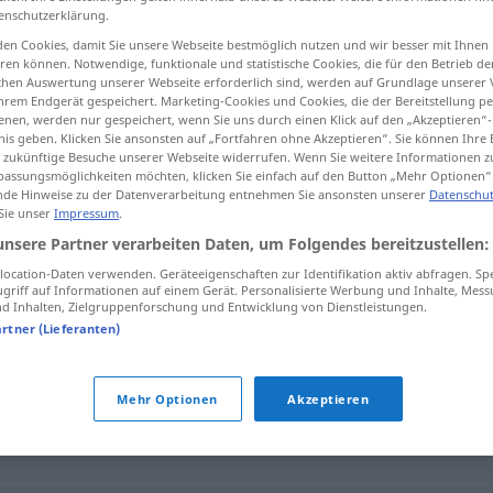
enschutzerklärung.
en Cookies, damit Sie unsere Webseite bestmöglich nutzen und wir besser mit Ihnen
en können. Notwendige, funktionale und statistische Cookies, die für den Betrieb d
ischen Auswertung unserer Webseite erforderlich sind, werden auf Grundlage unserer
tippen)
hrem Endgerät gespeichert. Marketing-Cookies und Cookies, die der Bereitstellung per
nen, werden nur gespeichert, wenn Sie uns durch einen Klick auf den „Akzeptieren“-
nis geben. Klicken Sie ansonsten auf „Fortfahren ohne Akzeptieren“. Sie können Ihre 
ür zukünftige Besuche unserer Webseite widerrufen. Wenn Sie weitere Informationen 
assungsmöglichkeiten möchten, klicken Sie einfach auf den Button „Mehr Optionen“
de Hinweise zu der Datenverarbeitung entnehmen Sie ansonsten unserer
Datenschut
 Sie unser
Impressum
.
Formblatt
unsere Partner verarbeiten Daten, um Folgendes bereitzustellen:
ocation-Daten verwenden. Geräteeigenschaften zur Identifikation aktiv abfragen. Sp
griff auf Informationen auf einem Gerät. Personalisierte Werbung und Inhalte, Mes
 Inhalten, Zielgruppenforschung und Entwicklung von Dienstleistungen.
artner (Lieferanten)
Mehr Optionen
Akzeptieren