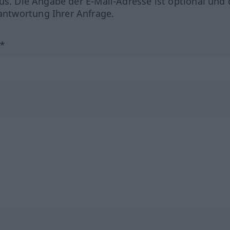
us. Die Angabe der E-Mail-Adresse ist optional und 
ntwortung Ihrer Anfrage.
?*