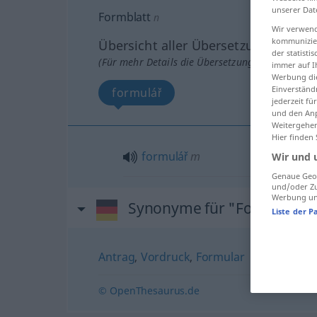
unserer Dat
Formblatt
n
Wir verwend
kommunizier
Übersicht aller Übersetzungen
der statist
(Für mehr Details die Übersetzung anklicken/an
immer auf I
Werbung die
Einverständ
formulář
jederzeit f
und den Anp
Weitergehen
Hier finden
formulář
m
Wir und 
Genaue Geol
und/oder Zu
Werbung und
Synonyme für "Formblatt"
Liste der P
Antrag
,
Vordruck
,
Formular
© OpenThesaurus.de