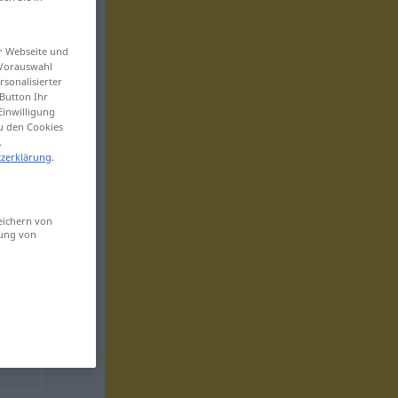
er Webseite und
 Vorauswahl
sonalisierter
Button Ihr
Einwilligung
zu den Cookies
.
zerklärung
.
eichern von
sung von