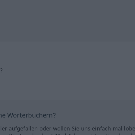
h?
ine Wörterbüchern?
hler aufgefallen oder wollen Sie uns einfach mal lob