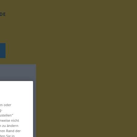
DE
en oder
g-
ustellen“
rweise nicht
en zu ändern
eren Rand der
den Sie in