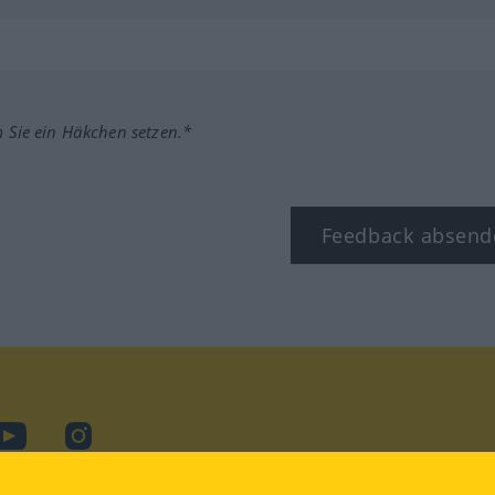
m Sie ein Häkchen setzen.*
Feedback absend
ook
YouTube
Instagram