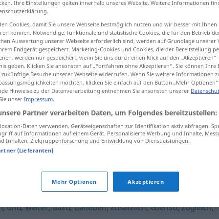
cken. Ihre Einstellungen gelten innerhalb unseres Website. Weitere Informationen fin
enschutzerklärung.
en Cookies, damit Sie unsere Webseite bestmöglich nutzen und wir besser mit Ihnen
en können. Notwendige, funktionale und statistische Cookies, die für den Betrieb d
ischen Auswertung unserer Webseite erforderlich sind, werden auf Grundlage unserer
tippen)
hrem Endgerät gespeichert. Marketing-Cookies und Cookies, die der Bereitstellung per
nen, werden nur gespeichert, wenn Sie uns durch einen Klick auf den „Akzeptieren“-
nis geben. Klicken Sie ansonsten auf „Fortfahren ohne Akzeptieren“. Sie können Ihre 
ür zukünftige Besuche unserer Webseite widerrufen. Wenn Sie weitere Informationen 
assungsmöglichkeiten möchten, klicken Sie einfach auf den Button „Mehr Optionen“
de Hinweise zu der Datenverarbeitung entnehmen Sie ansonsten unserer
Datenschut
 Sie unser
Impressum
.
ferner
künftig
unsere Partner verarbeiten Daten, um Folgendes bereitzustellen:
ocation-Daten verwenden. Geräteeigenschaften zur Identifikation aktiv abfragen. Sp
griff auf Informationen auf einem Gerät. Personalisierte Werbung und Inhalte, Mes
ferner
außerdem
 Inhalten, Zielgruppenforschung und Entwicklung von Dienstleistungen.
artner (Lieferanten)
Mehr Optionen
Akzeptieren
h
,
und
,
weiter
,
dazu
,
daneben
,
zusätzlich
,
ebenso
,
zugleich
,