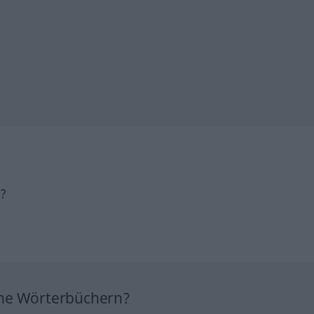
h?
ine Wörterbüchern?