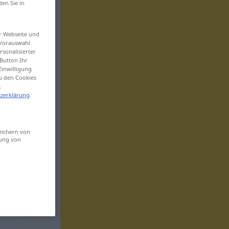
den Sie in
er Webseite und
 Vorauswahl
sonalisierter
Button Ihr
Einwilligung
zu den Cookies
.
zerklärung
.
eichern von
sung von