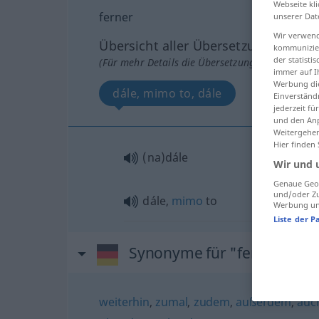
Webseite kli
ferner
unserer Dat
Wir verwend
Übersicht aller Übersetzungen
kommunizier
der statist
(Für mehr Details die Übersetzung anklicken/an
immer auf I
Werbung die
dále, mimo to, dále
Einverständ
jederzeit f
und den Anp
Weitergehen
Hier finden
(na)dále
Wir und 
Genaue Geol
und/oder Zu
dále,
mimo
to
Werbung und
Liste der P
Synonyme für "ferner"
weiterhin
,
zumal
,
zudem
,
außerdem
,
auc