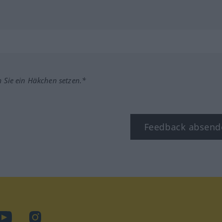
m Sie ein Häkchen setzen.*
Feedback absend
ook
YouTube
Instagram