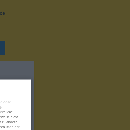
DE
en oder
g-
ustellen“
rweise nicht
en zu ändern
eren Rand der