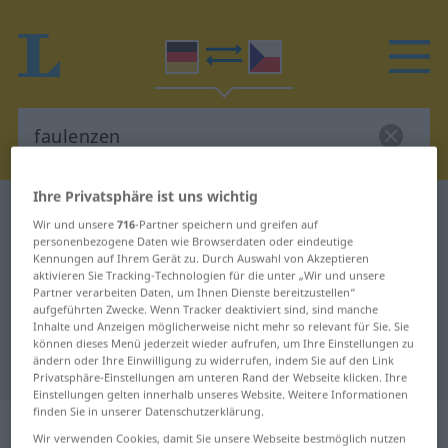
Ihre Privatsphäre ist uns wichtig
Deutsch-Tschechisch Wörterbuch
faulenzen
Wir und unsere
716
-Partner speichern und greifen auf
Deutsch-Tschechisch Übersetzung
personenbezogene Daten wie Browserdaten oder eindeutige
Kennungen auf Ihrem Gerät zu. Durch Auswahl von Akzeptieren
für "faulenzen"
aktivieren Sie Tracking-Technologien für die unter „Wir und unsere
Partner verarbeiten Daten, um Ihnen Dienste bereitzustellen“
aufgeführten Zwecke. Wenn Tracker deaktiviert sind, sind manche
Inhalte und Anzeigen möglicherweise nicht mehr so relevant für Sie. Sie
"faulenzen" Tschechisch
können dieses Menü jederzeit wieder aufrufen, um Ihre Einstellungen zu
ändern oder Ihre Einwilligung zu widerrufen, indem Sie auf den Link
Übersetzung
Privatsphäre-Einstellungen am unteren Rand der Webseite klicken. Ihre
Einstellungen gelten innerhalb unseres Website. Weitere Informationen
finden Sie in unserer Datenschutzerklärung.
„faulenzen“
Wir verwenden Cookies, damit Sie unsere Webseite bestmöglich nutzen