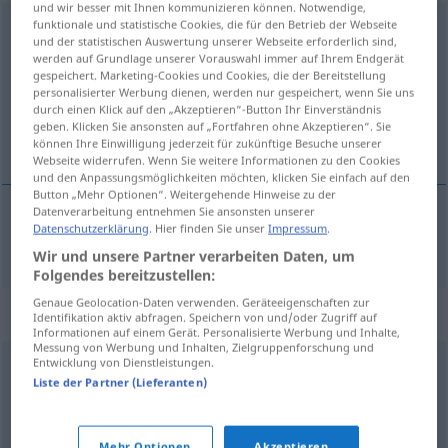
und wir besser mit Ihnen kommunizieren können. Notwendige,
funktionale und statistische Cookies, die für den Betrieb der Webseite
faulenzen
UMG
und der statistischen Auswertung unserer Webseite erforderlich sind,
werden auf Grundlage unserer Vorauswahl immer auf Ihrem Endgerät
Übersicht aller Übersetzungen
gespeichert. Marketing-Cookies und Cookies, die der Bereitstellung
personalisierter Werbung dienen, werden nur gespeichert, wenn Sie uns
(Für mehr Details die Übersetzung anklicken/antippen)
durch einen Klick auf den „Akzeptieren“-Button Ihr Einverständnis
geben. Klicken Sie ansonsten auf „Fortfahren ohne Akzeptieren“. Sie
lenošit, zahálet
können Ihre Einwilligung jederzeit für zukünftige Besuche unserer
Webseite widerrufen. Wenn Sie weitere Informationen zu den Cookies
und den Anpassungsmöglichkeiten möchten, klicken Sie einfach auf den
Button „Mehr Optionen“. Weitergehende Hinweise zu der
Datenverarbeitung entnehmen Sie ansonsten unserer
Datenschutzerklärung
. Hier finden Sie unser
Impressum
.
lenošit
,
zahálet
faulenzen
Wir und unsere Partner verarbeiten Daten, um
Folgendes bereitzustellen:
Genaue Geolocation-Daten verwenden. Geräteeigenschaften zur
Synonyme für "faulenzen"
Identifikation aktiv abfragen. Speichern von und/oder Zugriff auf
Informationen auf einem Gerät. Personalisierte Werbung und Inhalte,
Messung von Werbung und Inhalten, Zielgruppenforschung und
Entwicklung von Dienstleistungen.
herumlungern
,
(sich) erholen
,
gammeln (ugs.)
,
Liste der Partner (Lieferanten)
abhängen (ugs.)
,
(sich) entspannen
,
abschalten (ugs.)
,
ausruhen
Mehr Optionen
Akzeptieren