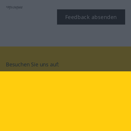
*Pflichtfeld
Feedback absenden
Besuchen Sie uns auf:
facebook
YouTube
Instagram
Langenscheidt