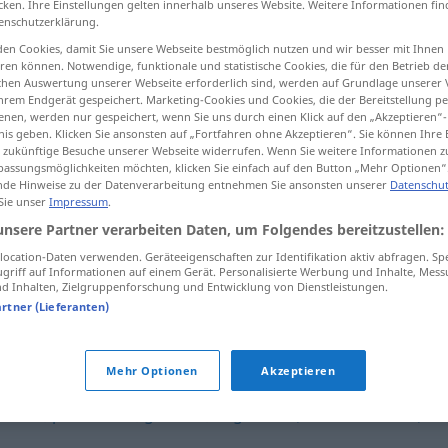
cken. Ihre Einstellungen gelten innerhalb unseres Website. Weitere Informationen fin
enschutzerklärung.
en Cookies, damit Sie unsere Webseite bestmöglich nutzen und wir besser mit Ihnen
en können. Notwendige, funktionale und statistische Cookies, die für den Betrieb d
ischen Auswertung unserer Webseite erforderlich sind, werden auf Grundlage unserer
tippen)
hrem Endgerät gespeichert. Marketing-Cookies und Cookies, die der Bereitstellung per
nen, werden nur gespeichert, wenn Sie uns durch einen Klick auf den „Akzeptieren“-
nis geben. Klicken Sie ansonsten auf „Fortfahren ohne Akzeptieren“. Sie können Ihre 
ür zukünftige Besuche unserer Webseite widerrufen. Wenn Sie weitere Informationen 
assungsmöglichkeiten möchten, klicken Sie einfach auf den Button „Mehr Optionen“
de Hinweise zu der Datenverarbeitung entnehmen Sie ansonsten unserer
Datenschut
 Sie unser
Impressum
.
fanatisch
unsere Partner verarbeiten Daten, um Folgendes bereitzustellen:
ocation-Daten verwenden. Geräteeigenschaften zur Identifikation aktiv abfragen. Sp
griff auf Informationen auf einem Gerät. Personalisierte Werbung und Inhalte, Mes
 Inhalten, Zielgruppenforschung und Entwicklung von Dienstleistungen.
artner (Lieferanten)
sen
Mehr Optionen
Akzeptieren
stisch
,
passioniert
,
glühend
,
begeistert (leidenschaftlich)