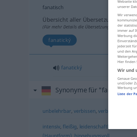
Webseite kli
fanatisch
unserer Dat
Wir verwend
Übersicht aller Übersetzungen
kommunizier
der statist
(Für mehr Details die Übersetzung anklicken/an
immer auf I
Werbung die
fanatický
Einverständ
jederzeit f
und den Anp
Weitergehen
Hier finden
fanatický
Wir und 
Genaue Geol
und/oder Zu
Werbung und
Synonyme für "fanatisch"
Liste der P
unbelehrbar
,
verbissen
,
verbohrt
,
verses
intensiv
,
fleißig
,
leidenschaftlich
,
enthusia
(Hauptform)
,
hingebungsvoll