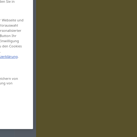
den Sie in
er Webseite und
 Vorauswahl
sonalisierter
Button Ihr
Einwilligung
zu den Cookies
.
zerklärung
.
eichern von
sung von