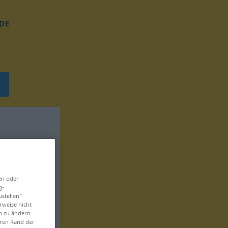
DE
en oder
g-
ustellen“
rweise nicht
en zu ändern
eren Rand der