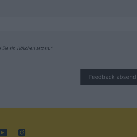
m Sie ein Häkchen setzen.*
Feedback absend
ook
YouTube
Instagram