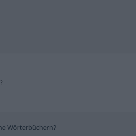
h?
ine Wörterbüchern?