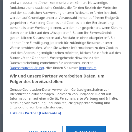
und wir besser mit Ihnen kommunizieren können. Notwendige,
funktionale und statistische Cookies, die für den Betrieb der Webseite
erlernen
<
ohne
ge
;
haben
>
und der statistischen Auswertung unserer Webseite erforderlich sind,
werden auf Grundlage unserer Vorauswahl immer auf Ihrem Endgerät
Übersicht aller Übersetzungen
gespeichert. Marketing-Cookies und Cookies, die der Bereitstellung
(Für mehr Details die Übersetzung anklicken/antippen)
personalisierter Werbung dienen, werden nur gespeichert, wenn Sie uns
durch einen Klick auf den „Akzeptieren“-Button Ihr Einverständnis
geben. Klicken Sie ansonsten auf „Fortfahren ohne Akzeptieren“. Sie
učit se, učit se
können Ihre Einwilligung jederzeit für zukünftige Besuche unserer
Webseite widerrufen. Wenn Sie weitere Informationen zu den Cookies
und den Anpassungsmöglichkeiten möchten, klicken Sie einfach auf den
Button „Mehr Optionen“. Weitergehende Hinweise zu der
Datenverarbeitung entnehmen Sie ansonsten unserer
Datenschutzerklärung
. Hier finden Sie unser
Impressum
.
<na>
učit
se
OD
erlernen
AKK
DAT
AKK
Wir und unsere Partner verarbeiten Daten, um
Folgendes bereitzustellen:
<vy>
učit
se
OD
erlernen
AKK
DAT
I
Genaue Geolocation-Daten verwenden. Geräteeigenschaften zur
Identifikation aktiv abfragen. Speichern von und/oder Zugriff auf
Informationen auf einem Gerät. Personalisierte Werbung und Inhalte,
Messung von Werbung und Inhalten, Zielgruppenforschung und
Synonyme für "erlernen"
Entwicklung von Dienstleistungen.
Liste der Partner (Lieferanten)
(sich) aneignen
,
büffeln (ugs.)
,
lernen
,
studieren
,
pauken
Mehr Optionen
Akzeptieren