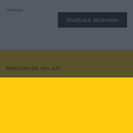
*Pflichtfeld
Feedback absenden
Besuchen Sie uns auf:
facebook
YouTube
Instagram
Langenscheidt