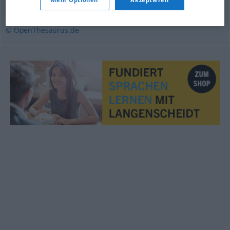
(ugs.)
© OpenThesaurus.de