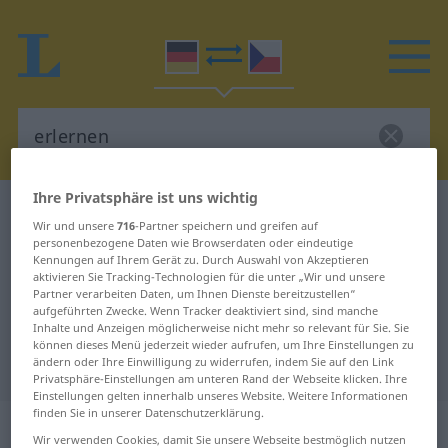
Ihre Privatsphäre ist uns wichtig
Deutsch-Tschechisch Wörterbuch
erlernen
Wir und unsere
716
-Partner speichern und greifen auf
Deutsch-Tschechisch Übersetzung
personenbezogene Daten wie Browserdaten oder eindeutige
Kennungen auf Ihrem Gerät zu. Durch Auswahl von Akzeptieren
für "erlernen"
aktivieren Sie Tracking-Technologien für die unter „Wir und unsere
Partner verarbeiten Daten, um Ihnen Dienste bereitzustellen“
aufgeführten Zwecke. Wenn Tracker deaktiviert sind, sind manche
Inhalte und Anzeigen möglicherweise nicht mehr so relevant für Sie. Sie
"erlernen" Tschechisch
können dieses Menü jederzeit wieder aufrufen, um Ihre Einstellungen zu
ändern oder Ihre Einwilligung zu widerrufen, indem Sie auf den Link
Übersetzung
Privatsphäre-Einstellungen am unteren Rand der Webseite klicken. Ihre
Einstellungen gelten innerhalb unseres Website. Weitere Informationen
finden Sie in unserer Datenschutzerklärung.
„erlernen“
Wir verwenden Cookies, damit Sie unsere Webseite bestmöglich nutzen