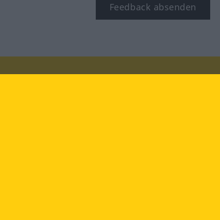
Feedback absenden
Besuchen Sie uns auf:
facebook
YouTube
Instagram
Langenscheidt
NUTZUNGSBEDINGUNGEN
DATENSCHUTZBESTIMMUNGEN