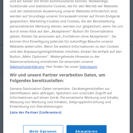
und wir besser mit Ihnen kommunizieren können. Notwendige,
funktionale und statistische Cookies, die für den Betrieb der Webseite
Übersicht aller Übersetzungen
und der statistischen Auswertung unserer Webseite erforderlich sind,
werden auf Grundlage unserer Vorauswahl immer auf Ihrem Endgerät
(Für mehr Details die Übersetzung anklicken/antippen)
gespeichert. Marketing-Cookies und Cookies, die der Bereitstellung
personalisierter Werbung dienen, werden nur gespeichert, wenn Sie uns
Labe
durch einen Klick auf den „Akzeptieren“-Button Ihr Einverständnis
geben. Klicken Sie ansonsten auf „Fortfahren ohne Akzeptieren“. Sie
können Ihre Einwilligung jederzeit für zukünftige Besuche unserer
Webseite widerrufen. Wenn Sie weitere Informationen zu den Cookies
und den Anpassungsmöglichkeiten möchten, klicken Sie einfach auf den
Button „Mehr Optionen“. Weitergehende Hinweise zu der
Labe
n
Elbe
Datenverarbeitung entnehmen Sie ansonsten unserer
Datenschutzerklärung
. Hier finden Sie unser
Impressum
.
Wir und unsere Partner verarbeiten Daten, um
Folgendes bereitzustellen:
Synonyme für "Elbe"
Genaue Geolocation-Daten verwenden. Geräteeigenschaften zur
Identifikation aktiv abfragen. Speichern von und/oder Zugriff auf
Informationen auf einem Gerät. Personalisierte Werbung und Inhalte,
Messung von Werbung und Inhalten, Zielgruppenforschung und
Elfe
,
Fee
Entwicklung von Dienstleistungen.
Liste der Partner (Lieferanten)
© OpenThesaurus.de
Mehr Optionen
Akzeptieren