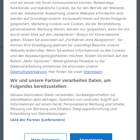
und wir besser mit Ihnen kommunizieren können. Notwendige,
funktionale und statistische Cookies, die für den Betrieb der Webseite
Übersicht aller Übersetzungen
und der statistischen Auswertung unserer Webseite erforderlich sind,
werden auf Grundlage unserer Vorauswahl immer auf Ihrem Endgerät
(Für mehr Details die Übersetzung anklicken/antippen)
gespeichert. Marketing-Cookies und Cookies, die der Bereitstellung
personalisierter Werbung dienen, werden nur gespeichert, wenn Sie uns
odporný, protivný, protivnĕ, odpornĕ
durch einen Klick auf den „Akzeptieren“-Button Ihr Einverständnis
geben. Klicken Sie ansonsten auf „Fortfahren ohne Akzeptieren“. Sie
können Ihre Einwilligung jederzeit für zukünftige Besuche unserer
Webseite widerrufen. Wenn Sie weitere Informationen zu den Cookies
und den Anpassungsmöglichkeiten möchten, klicken Sie einfach auf den
Button „Mehr Optionen“. Weitergehende Hinweise zu der
odporný
,
protivný
ekelhaft
Datenverarbeitung entnehmen Sie ansonsten unserer
Datenschutzerklärung
. Hier finden Sie unser
Impressum
.
protivnĕ, odpornĕ
ekelhaft
sehr
Wir und unsere Partner verarbeiten Daten, um
UMG
Folgendes bereitzustellen:
Genaue Geolocation-Daten verwenden. Geräteeigenschaften zur
Identifikation aktiv abfragen. Speichern von und/oder Zugriff auf
Synonyme für "ekelhaft"
Informationen auf einem Gerät. Personalisierte Werbung und Inhalte,
Messung von Werbung und Inhalten, Zielgruppenforschung und
Entwicklung von Dienstleistungen.
Liste der Partner (Lieferanten)
abstoßend
,
abscheulich
,
widerwärtig
,
widerlich
(Hauptform)
,
eklig
,
unangenehm
,
unappetitlich (auch
Mehr Optionen
Akzeptieren