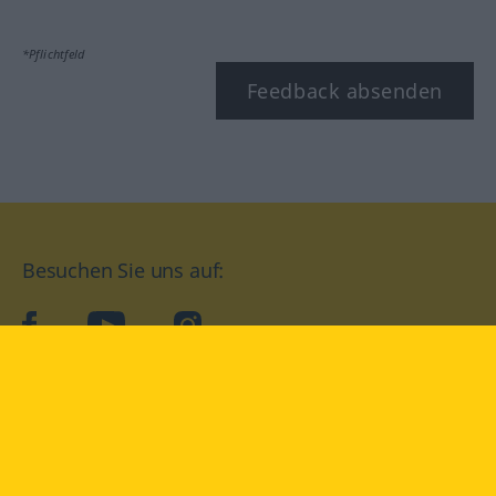
*Pflichtfeld
Feedback absenden
Besuchen Sie uns auf:
facebook
YouTube
Instagram
Langenscheidt