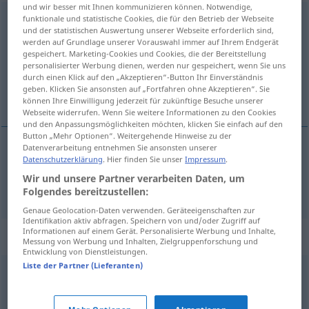
und wir besser mit Ihnen kommunizieren können. Notwendige,
einkaufen
funktionale und statistische Cookies, die für den Betrieb der Webseite
und der statistischen Auswertung unserer Webseite erforderlich sind,
werden auf Grundlage unserer Vorauswahl immer auf Ihrem Endgerät
Übersicht aller Übersetzungen
gespeichert. Marketing-Cookies und Cookies, die der Bereitstellung
(Für mehr Details die Übersetzung anklicken/antippen)
personalisierter Werbung dienen, werden nur gespeichert, wenn Sie uns
durch einen Klick auf den „Akzeptieren“-Button Ihr Einverständnis
geben. Klicken Sie ansonsten auf „Fortfahren ohne Akzeptieren“. Sie
nakupovat
können Ihre Einwilligung jederzeit für zukünftige Besuche unserer
Webseite widerrufen. Wenn Sie weitere Informationen zu den Cookies
und den Anpassungsmöglichkeiten möchten, klicken Sie einfach auf den
Button „Mehr Optionen“. Weitergehende Hinweise zu der
Datenverarbeitung entnehmen Sie ansonsten unserer
Datenschutzerklärung
. Hier finden Sie unser
Impressum
.
nakupovat
<-koupit>
einkaufen
Wir und unsere Partner verarbeiten Daten, um
Folgendes bereitzustellen:
Genaue Geolocation-Daten verwenden. Geräteeigenschaften zur
Identifikation aktiv abfragen. Speichern von und/oder Zugriff auf
Informationen auf einem Gerät. Personalisierte Werbung und Inhalte,
Synonyme für "einkaufen"
Messung von Werbung und Inhalten, Zielgruppenforschung und
Entwicklung von Dienstleistungen.
Liste der Partner (Lieferanten)
nachfragen
,
einholen
,
ordern
,
beauftragen