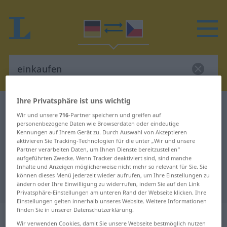
Ihre Privatsphäre ist uns wichtig
Deutsch-Tschechisch Wörterbuch
einkaufen
Wir und unsere
716
-Partner speichern und greifen auf
Deutsch-Tschechisch Übersetzung
personenbezogene Daten wie Browserdaten oder eindeutige
Kennungen auf Ihrem Gerät zu. Durch Auswahl von Akzeptieren
für "einkaufen"
aktivieren Sie Tracking-Technologien für die unter „Wir und unsere
Partner verarbeiten Daten, um Ihnen Dienste bereitzustellen“
aufgeführten Zwecke. Wenn Tracker deaktiviert sind, sind manche
Inhalte und Anzeigen möglicherweise nicht mehr so relevant für Sie. Sie
"einkaufen" Tschechisch
können dieses Menü jederzeit wieder aufrufen, um Ihre Einstellungen zu
Übersetzung
ändern oder Ihre Einwilligung zu widerrufen, indem Sie auf den Link
Privatsphäre-Einstellungen am unteren Rand der Webseite klicken. Ihre
Einstellungen gelten innerhalb unseres Website. Weitere Informationen
finden Sie in unserer Datenschutzerklärung.
„einkaufen“
Wir verwenden Cookies, damit Sie unsere Webseite bestmöglich nutzen