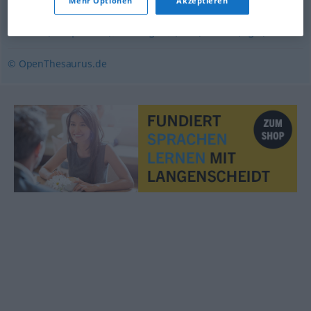
Mehr Optionen
Akzeptieren
erkaufen
,
anschaffen
,
(sich) zulegen
,
erstehen (geh.)
,
kaufen (Hauptform)
,
besorgen
,
(sich) holen (ugs.)
© OpenThesaurus.de