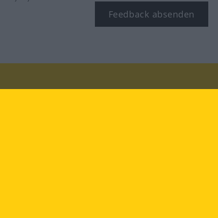
Feedback absenden
Besuchen Sie uns auf:
facebook
YouTube
Instagram
Langenscheidt
NUTZUNGSBEDINGUNGEN