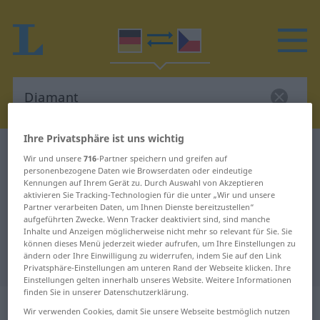
Ihre Privatsphäre ist uns wichtig
Deutsch-Tschechisch Wörterbuch
Diamant
Wir und unsere
716
-Partner speichern und greifen auf
Deutsch-Tschechisch Übersetzung
personenbezogene Daten wie Browserdaten oder eindeutige
Kennungen auf Ihrem Gerät zu. Durch Auswahl von Akzeptieren
für "Diamant"
aktivieren Sie Tracking-Technologien für die unter „Wir und unsere
Partner verarbeiten Daten, um Ihnen Dienste bereitzustellen“
aufgeführten Zwecke. Wenn Tracker deaktiviert sind, sind manche
Inhalte und Anzeigen möglicherweise nicht mehr so relevant für Sie. Sie
"Diamant" Tschechisch
können dieses Menü jederzeit wieder aufrufen, um Ihre Einstellungen zu
ändern oder Ihre Einwilligung zu widerrufen, indem Sie auf den Link
Übersetzung
Privatsphäre-Einstellungen am unteren Rand der Webseite klicken. Ihre
Einstellungen gelten innerhalb unseres Website. Weitere Informationen
finden Sie in unserer Datenschutzerklärung.
„Diamant“
: maskulin
Wir verwenden Cookies, damit Sie unsere Webseite bestmöglich nutzen