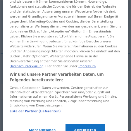
und wir besser mit Ihnen kommunizieren können. Notwendige,
funktionale und statistische Cookies, die für den Betrieb der Webseite
Diamant
m
<
-en
;
-en
>
und der statistischen Auswertung unserer Webseite erforderlich sind,
werden auf Grundlage unserer Vorauswahl immer auf Ihrem Endgerät
Übersicht aller Übersetzungen
gespeichert. Marketing-Cookies und Cookies, die der Bereitstellung
personalisierter Werbung dienen, werden nur gespeichert, wenn Sie uns
(Für mehr Details die Übersetzung anklicken/antippen)
durch einen Klick auf den „Akzeptieren“-Button Ihr Einverständnis
geben. Klicken Sie ansonsten auf „Fortfahren ohne Akzeptieren“. Sie
diamant
können Ihre Einwilligung jederzeit für zukünftige Besuche unserer
Webseite widerrufen. Wenn Sie weitere Informationen zu den Cookies
und den Anpassungsmöglichkeiten möchten, klicken Sie einfach auf den
Button „Mehr Optionen“. Weitergehende Hinweise zu der
Datenverarbeitung entnehmen Sie ansonsten unserer
Datenschutzerklärung
. Hier finden Sie unser
Impressum
.
diamant
m
Diamant
Wir und unsere Partner verarbeiten Daten, um
Folgendes bereitzustellen:
Genaue Geolocation-Daten verwenden. Geräteeigenschaften zur
Synonyme für "Diamant"
Identifikation aktiv abfragen. Speichern von und/oder Zugriff auf
Informationen auf einem Gerät. Personalisierte Werbung und Inhalte,
Messung von Werbung und Inhalten, Zielgruppenforschung und
Entwicklung von Dienstleistungen.
Brillant
Liste der Partner (Lieferanten)
© OpenThesaurus.de
Mehr Optionen
Akzeptieren