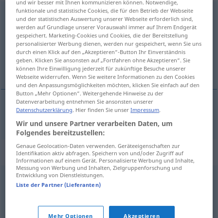
und wir besser mit Ihnen kommunizieren können. Notwendige,
funktionale und statistische Cookies, die für den Betrieb der Webseite
Betrachter
m
<
-s
;
Betrachter
>
und der statistischen Auswertung unserer Webseite erforderlich sind,
werden auf Grundlage unserer Vorauswahl immer auf Ihrem Endgerät
Übersicht aller Übersetzungen
gespeichert. Marketing-Cookies und Cookies, die der Bereitstellung
personalisierter Werbung dienen, werden nur gespeichert, wenn Sie uns
(Für mehr Details die Übersetzung anklicken/antippen)
durch einen Klick auf den „Akzeptieren“-Button Ihr Einverständnis
geben. Klicken Sie ansonsten auf „Fortfahren ohne Akzeptieren“. Sie
pozorovatel
können Ihre Einwilligung jederzeit für zukünftige Besuche unserer
Webseite widerrufen. Wenn Sie weitere Informationen zu den Cookies
und den Anpassungsmöglichkeiten möchten, klicken Sie einfach auf den
Button „Mehr Optionen“. Weitergehende Hinweise zu der
Datenverarbeitung entnehmen Sie ansonsten unserer
Datenschutzerklärung
. Hier finden Sie unser
Impressum
.
pozorovatel
m
Betrachter
Wir und unsere Partner verarbeiten Daten, um
Folgendes bereitzustellen:
Genaue Geolocation-Daten verwenden. Geräteeigenschaften zur
Synonyme für "Betrachter"
Identifikation aktiv abfragen. Speichern von und/oder Zugriff auf
Informationen auf einem Gerät. Personalisierte Werbung und Inhalte,
Messung von Werbung und Inhalten, Zielgruppenforschung und
Entwicklung von Dienstleistungen.
Beobachter
,
Publikum
,
Zuschauer
Liste der Partner (Lieferanten)
© OpenThesaurus.de
Mehr Optionen
Akzeptieren