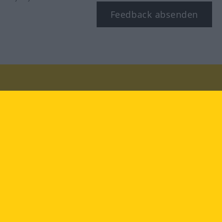
Feedback absenden
Besuchen Sie uns auf:
facebook
YouTube
Instagram
Langenscheidt
NUTZUNGSBEDINGUNGEN