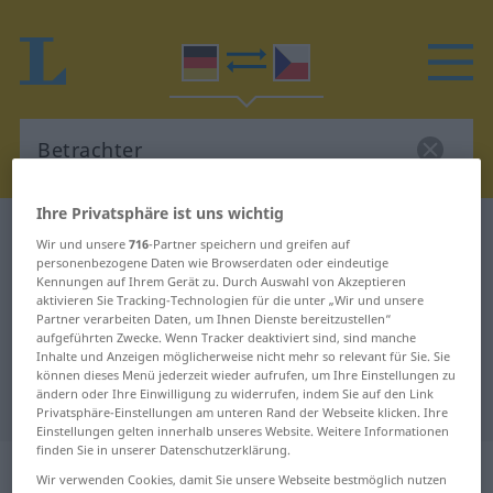
Ihre Privatsphäre ist uns wichtig
Deutsch-Tschechisch Wörterbuch
Betrachter
Wir und unsere
716
-Partner speichern und greifen auf
Deutsch-Tschechisch Übersetzung
personenbezogene Daten wie Browserdaten oder eindeutige
Kennungen auf Ihrem Gerät zu. Durch Auswahl von Akzeptieren
für "Betrachter"
aktivieren Sie Tracking-Technologien für die unter „Wir und unsere
Partner verarbeiten Daten, um Ihnen Dienste bereitzustellen“
aufgeführten Zwecke. Wenn Tracker deaktiviert sind, sind manche
Inhalte und Anzeigen möglicherweise nicht mehr so relevant für Sie. Sie
"Betrachter" Tschechisch
können dieses Menü jederzeit wieder aufrufen, um Ihre Einstellungen zu
ändern oder Ihre Einwilligung zu widerrufen, indem Sie auf den Link
Übersetzung
Privatsphäre-Einstellungen am unteren Rand der Webseite klicken. Ihre
Einstellungen gelten innerhalb unseres Website. Weitere Informationen
finden Sie in unserer Datenschutzerklärung.
„Betrachter“
: maskulin
Wir verwenden Cookies, damit Sie unsere Webseite bestmöglich nutzen