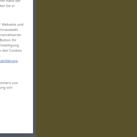
eren Rand der
den Sie in
er Webseite und
 Vorauswahl
sonalisierter
Button Ihr
Einwilligung
zu den Cookies
.
zerklärung
.
eichern von
sung von