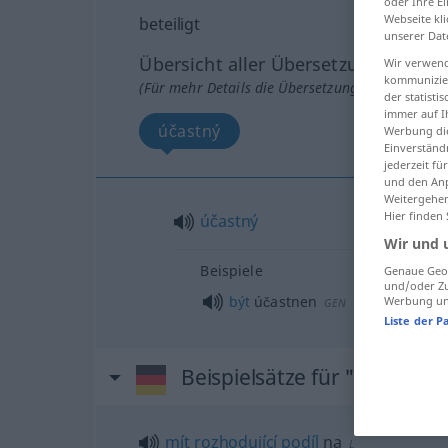
oder Ihre E
Webseite kli
beteiligt
unserer Dat
Übersicht aller Übersetzungen
Wir verwend
kommunizier
(Für mehr Details die Übersetzung anklicken/an
der statist
immer auf I
účastný
Werbung die
Einverständ
jederzeit f
und den Anp
Weitergehen
Hier finden
účastný
Wir und 
Beispiele
Genaue Geol
und/oder Zu
být
účastnen
Werbung und
GEN
Liste der P
Beispielsätze für "beteiligt"
mít
rozhodující
podíl
na
L