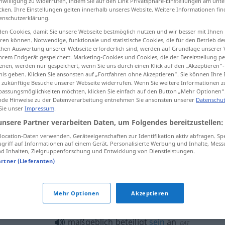
inwilligung zu widerrufen, indem Sie auf den Link Privatsphäre-Einstellungen am unt
cken. Ihre Einstellungen gelten innerhalb unseres Website. Weitere Informationen fin
enschutzerklärung.
en Cookies, damit Sie unsere Webseite bestmöglich nutzen und wir besser mit Ihnen
en können. Notwendige, funktionale und statistische Cookies, die für den Betrieb d
tippen)
ischen Auswertung unserer Webseite erforderlich sind, werden auf Grundlage unserer
hrem Endgerät gespeichert. Marketing-Cookies und Cookies, die der Bereitstellung per
nen, werden nur gespeichert, wenn Sie uns durch einen Klick auf den „Akzeptieren“-
nis geben. Klicken Sie ansonsten auf „Fortfahren ohne Akzeptieren“. Sie können Ihre 
ür zukünftige Besuche unserer Webseite widerrufen. Wenn Sie weitere Informationen 
assungsmöglichkeiten möchten, klicken Sie einfach auf den Button „Mehr Optionen“
de Hinweise zu der Datenverarbeitung entnehmen Sie ansonsten unserer
Datenschut
 Sie unser
Impressum
.
beteiligt
unsere Partner verarbeiten Daten, um Folgendes bereitzustellen:
ocation-Daten verwenden. Geräteeigenschaften zur Identifikation aktiv abfragen. Sp
griff auf Informationen auf einem Gerät. Personalisierte Werbung und Inhalte, Mes
beteiligt
sein
an
 Inhalten, Zielgruppenforschung und Entwicklung von Dienstleistungen.
DAT
artner (Lieferanten)
Mehr Optionen
Akzeptieren
maßgeblich beteiligt
sein
an
DAT