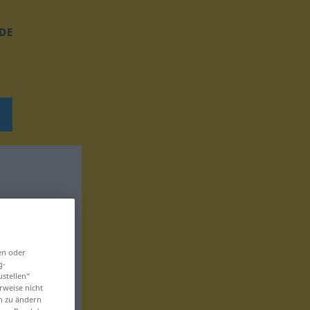
DE
en oder
g-
ustellen“
rweise nicht
en zu ändern