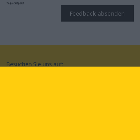
*Pflichtfeld
Feedback absenden
Besuchen Sie uns auf:
facebook
YouTube
Instagram
Langenscheidt
NUTZUNGSBEDINGUNGEN