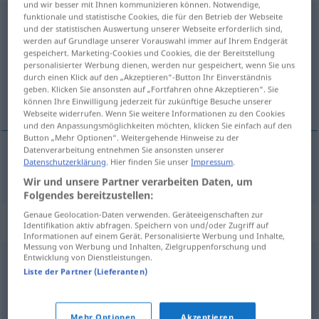
und wir besser mit Ihnen kommunizieren können. Notwendige,
funktionale und statistische Cookies, die für den Betrieb der Webseite
Beschuldigung
f
<
Beschuldigung
;
-en
>
und der statistischen Auswertung unserer Webseite erforderlich sind,
werden auf Grundlage unserer Vorauswahl immer auf Ihrem Endgerät
Übersicht aller Übersetzungen
gespeichert. Marketing-Cookies und Cookies, die der Bereitstellung
personalisierter Werbung dienen, werden nur gespeichert, wenn Sie uns
(Für mehr Details die Übersetzung anklicken/antippen)
durch einen Klick auf den „Akzeptieren“-Button Ihr Einverständnis
geben. Klicken Sie ansonsten auf „Fortfahren ohne Akzeptieren“. Sie
obvinĕní
können Ihre Einwilligung jederzeit für zukünftige Besuche unserer
Webseite widerrufen. Wenn Sie weitere Informationen zu den Cookies
und den Anpassungsmöglichkeiten möchten, klicken Sie einfach auf den
Button „Mehr Optionen“. Weitergehende Hinweise zu der
Datenverarbeitung entnehmen Sie ansonsten unserer
Datenschutzerklärung
. Hier finden Sie unser
Impressum
.
obvinĕní
n
Beschuldigung
Wir und unsere Partner verarbeiten Daten, um
Folgendes bereitzustellen:
Genaue Geolocation-Daten verwenden. Geräteeigenschaften zur
Synonyme für "Beschuldigung"
Identifikation aktiv abfragen. Speichern von und/oder Zugriff auf
Informationen auf einem Gerät. Personalisierte Werbung und Inhalte,
Messung von Werbung und Inhalten, Zielgruppenforschung und
Entwicklung von Dienstleistungen.
Unterstellung
,
Verdächtigung
,
Belastung
,
Liste der Partner (Lieferanten)
Anschuldigung
,
Vorhaltung
,
Schuldzuweisung
,
Vorwurf
Mehr Optionen
Akzeptieren