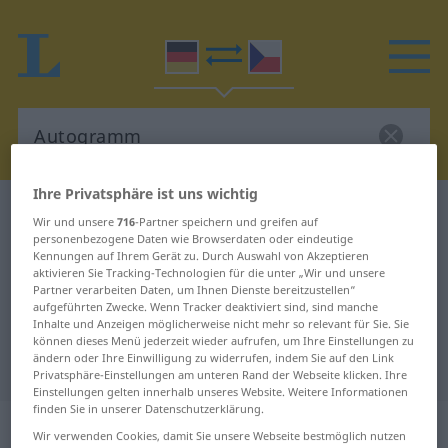
Ihre Privatsphäre ist uns wichtig
Deutsch-Tschechisch Wörterbuch
Autogramm
Wir und unsere
716
-Partner speichern und greifen auf
Deutsch-Tschechisch Übersetzung
personenbezogene Daten wie Browserdaten oder eindeutige
Kennungen auf Ihrem Gerät zu. Durch Auswahl von Akzeptieren
für "Autogramm"
aktivieren Sie Tracking-Technologien für die unter „Wir und unsere
Partner verarbeiten Daten, um Ihnen Dienste bereitzustellen“
aufgeführten Zwecke. Wenn Tracker deaktiviert sind, sind manche
Inhalte und Anzeigen möglicherweise nicht mehr so relevant für Sie. Sie
"Autogramm" Tschechisch
können dieses Menü jederzeit wieder aufrufen, um Ihre Einstellungen zu
ändern oder Ihre Einwilligung zu widerrufen, indem Sie auf den Link
Übersetzung
Privatsphäre-Einstellungen am unteren Rand der Webseite klicken. Ihre
Einstellungen gelten innerhalb unseres Website. Weitere Informationen
finden Sie in unserer Datenschutzerklärung.
„Autogramm“
: Neutrum
Wir verwenden Cookies, damit Sie unsere Webseite bestmöglich nutzen