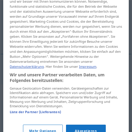
und wir besser mit Ihnen kommunizieren können. Notwendige,
funktionale und statistische Cookies, die für den Betrieb der Webseite
Autogramm
n
<
-s
;
-e
>
und der statistischen Auswertung unserer Webseite erforderlich sind,
werden auf Grundlage unserer Vorauswahl immer auf Ihrem Endgerät
Übersicht aller Übersetzungen
gespeichert. Marketing-Cookies und Cookies, die der Bereitstellung
personalisierter Werbung dienen, werden nur gespeichert, wenn Sie uns
(Für mehr Details die Übersetzung anklicken/antippen)
durch einen Klick auf den „Akzeptieren“-Button Ihr Einverständnis
geben. Klicken Sie ansonsten auf „Fortfahren ohne Akzeptieren“. Sie
autogram
können Ihre Einwilligung jederzeit für zukünftige Besuche unserer
Webseite widerrufen. Wenn Sie weitere Informationen zu den Cookies
und den Anpassungsmöglichkeiten möchten, klicken Sie einfach auf den
Button „Mehr Optionen“. Weitergehende Hinweise zu der
Datenverarbeitung entnehmen Sie ansonsten unserer
Datenschutzerklärung
. Hier finden Sie unser
Impressum
.
autogram
m
Autogramm
Wir und unsere Partner verarbeiten Daten, um
Folgendes bereitzustellen:
Genaue Geolocation-Daten verwenden. Geräteeigenschaften zur
Synonyme für "Autogramm"
Identifikation aktiv abfragen. Speichern von und/oder Zugriff auf
Informationen auf einem Gerät. Personalisierte Werbung und Inhalte,
Messung von Werbung und Inhalten, Zielgruppenforschung und
Entwicklung von Dienstleistungen.
Signatur
,
Unterschrift
Liste der Partner (Lieferanten)
© OpenThesaurus.de
Mehr Optionen
Akzeptieren