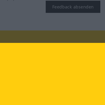
Feedback absenden
Besuchen Sie uns auf:
facebook
YouTube
Instagram
Langenscheidt
NUTZUNGSBEDINGUNGEN