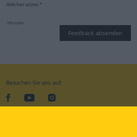
Häkchen setzen.*
*Pflichtfeld
Feedback absenden
Besuchen Sie uns auf:
facebook
YouTube
Instagram
Langenscheidt