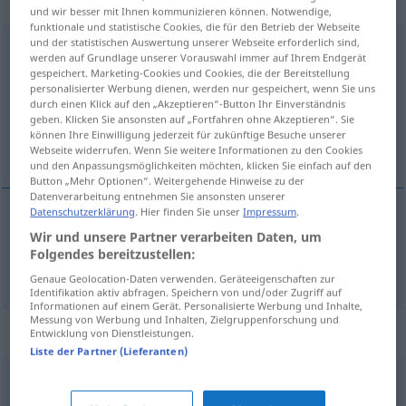
„auseinandersetzen“
und wir besser mit Ihnen kommunizieren können. Notwendige,
funktionale und statistische Cookies, die für den Betrieb der Webseite
und der statistischen Auswertung unserer Webseite erforderlich sind,
auseinandersetzen
werden auf Grundlage unserer Vorauswahl immer auf Ihrem Endgerät
gespeichert. Marketing-Cookies und Cookies, die der Bereitstellung
Übersicht aller Übersetzungen
personalisierter Werbung dienen, werden nur gespeichert, wenn Sie uns
durch einen Klick auf den „Akzeptieren“-Button Ihr Einverständnis
(Für mehr Details die Übersetzung anklicken/antippen)
geben. Klicken Sie ansonsten auf „Fortfahren ohne Akzeptieren“. Sie
können Ihre Einwilligung jederzeit für zukünftige Besuche unserer
vysvĕtlovat
Webseite widerrufen. Wenn Sie weitere Informationen zu den Cookies
und den Anpassungsmöglichkeiten möchten, klicken Sie einfach auf den
Button „Mehr Optionen“. Weitergehende Hinweise zu der
Datenverarbeitung entnehmen Sie ansonsten unserer
Datenschutzerklärung
. Hier finden Sie unser
Impressum
.
Wir und unsere Partner verarbeiten Daten, um
vysvĕtlovat
<-lit>
auseinandersetzen
erklären
Folgendes bereitzustellen:
Genaue Geolocation-Daten verwenden. Geräteeigenschaften zur
Identifikation aktiv abfragen. Speichern von und/oder Zugriff auf
Informationen auf einem Gerät. Personalisierte Werbung und Inhalte,
Messung von Werbung und Inhalten, Zielgruppenforschung und
Synonyme für "auseinandersetzen"
Entwicklung von Dienstleistungen.
Liste der Partner (Lieferanten)
studieren