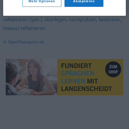
Mehr Optionen
Akzeptieren
grübeln
,
nachdenken
,
überdenken
,
sinnieren (über)
,
reflektieren (geh.)
,
überlegen
,
nachgrübeln
,
bedenken
,
(etwas) reflektieren
© OpenThesaurus.de