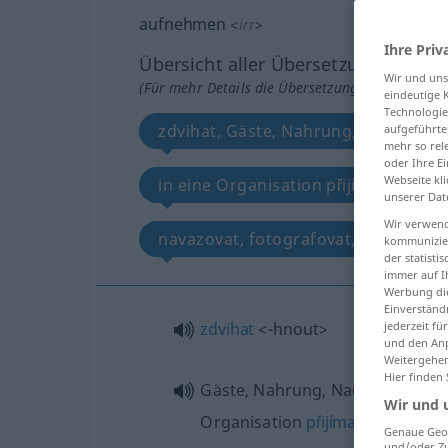
aufnehmen
<
irr
>
Ihre Priv
Übersicht aller Übersetzungen
Wir und un
(Für mehr Details die Übersetzung anklicken/an
eindeutige 
Technologie
zdvihat, Gäste, Nahrung, Nachricht,
aufgeführte
mehr so rel
oder Ihre E
Webseite kli
in eine Organisation přijímat, pojím
unserer Dat
Wir verwend
navazovat, fotografovat, nahrávat, 
kommunizier
der statist
immer auf I
Werbung die
Einverständ
zdvihat
<-hnout>
jederzeit f
und den Anp
Weitergehen
Hier finden
Gäste, Nahrung, Nachricht, in e
Wir und 
Organisation
přijímat
<-jmout>
Genaue Geol
und/oder Zu