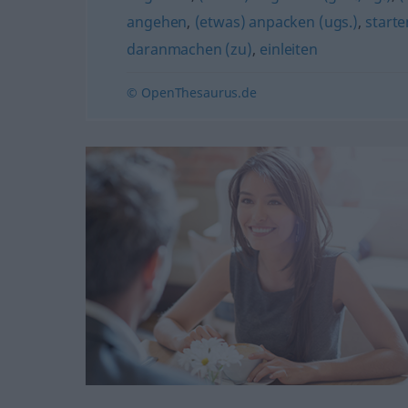
angehen
,
(etwas) anpacken (ugs.)
,
starte
daranmachen (zu)
,
einleiten
© OpenThesaurus.de