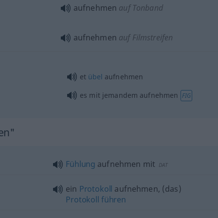
aufnehmen
auf Tonband
aufnehmen
auf Filmstreifen
et
übel
aufnehmen
es mit jemandem aufnehmen
FIG
men"
Fühlung
aufnehmen mit
DAT
ein
Protokoll
aufnehmen, (das)
Protokoll
führen