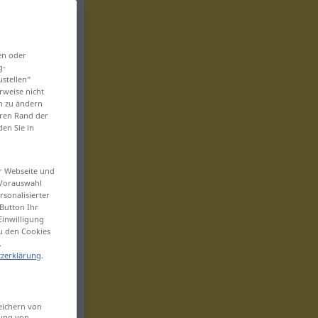
en oder
g-
ustellen“
rweise nicht
en zu ändern
eren Rand der
den Sie in
er Webseite und
 Vorauswahl
sonalisierter
Button Ihr
Einwilligung
zu den Cookies
.
zerklärung
.
eichern von
sung von