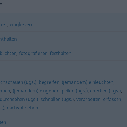
"
ehen
,
eingliedern
nthalten
blichten
,
fotografieren
,
festhalten
chschauen (ugs.)
,
begreifen
,
(jemandem) einleuchten
,
ennen
,
(jemandem) eingehen
,
peilen (ugs.)
,
checken (ugs.)
,
durchsehen (ugs.)
,
schnallen (ugs.)
,
verarbeiten
,
erfassen
,
s.)
,
nachvollziehen
sen