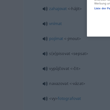
Werbung und
zahajovat
<-hájit>
Liste der P
vnímat
pojímat
<-jmout>
s(e)pisovat
<sepsat>
vypůjčovat
<-čit>
navazovat
<-vázat>
<vy>
fotografovat