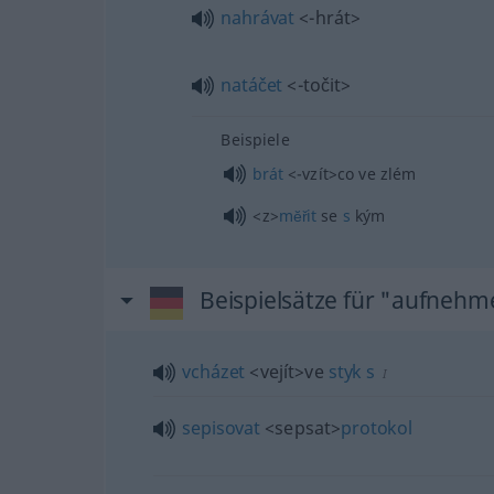
nahrávat
<-hrát>
natáčet
<-točit>
Beispiele
brát
<-vzít>
co ve zlém
<z>
mĕřit
se
s
kým
Beispielsätze für "aufneh
vcházet
<vejít>
ve
styk
s
I
sepisovat
<sepsat>
protokol