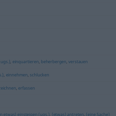
(ugs.)
,
einquartieren
,
beherbergen
,
verstauen
.)
,
einnehmen
,
schlucken
zeichnen
,
erfassen
in etwas) einsteigen (ugs.)
,
(etwas) antreten
,
(eine Sache)