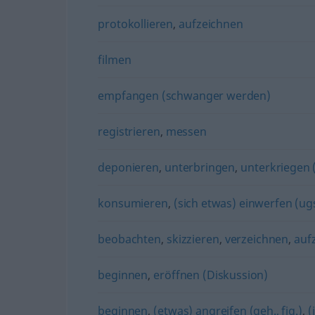
protokollieren
,
aufzeichnen
filmen
empfangen (schwanger werden)
registrieren
,
messen
deponieren
,
unterbringen
,
unterkriegen 
konsumieren
,
(sich etwas) einwerfen (ugs
beobachten
,
skizzieren
,
verzeichnen
,
auf
beginnen
,
eröffnen (Diskussion)
beginnen
,
(etwas) angreifen (geh., fig.)
,
(