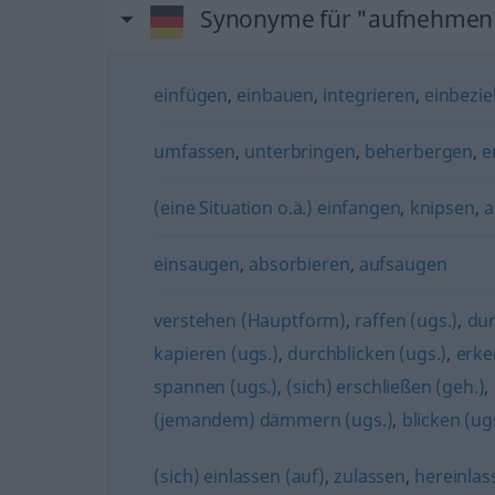
Synonyme für "aufnehmen
einfügen
,
einbauen
,
integrieren
,
einbezi
umfassen
,
unterbringen
,
beherbergen
,
e
(eine Situation o.ä.) einfangen
,
knipsen
,
a
einsaugen
,
absorbieren
,
aufsaugen
verstehen (Hauptform)
,
raffen (ugs.)
,
dur
kapieren (ugs.)
,
durchblicken (ugs.)
,
erk
spannen (ugs.)
,
(sich) erschließen (geh.)
,
(jemandem) dämmern (ugs.)
,
blicken (ug
(sich) einlassen (auf)
,
zulassen
,
hereinlas