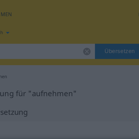
HMEN
ch
Übersetzen
men
zung für "aufnehmen"
rsetzung