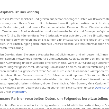
atsphäre ist uns wichtig
sere
716
-Partner speichern und greifen auf personenbezogene Daten wie Browserdat
tippen)
Kennungen auf Ihrem Gerät zu. Durch Auswahl von Akzeptieren aktivieren Sie Trackin
n für die unter „Wir und unsere Partner verarbeiten Daten, um Ihnen Dienste bereitz
 zahajovat, vnímat
n Zwecke. Wenn Tracker deaktiviert sind, sind manche Inhalte und Anzeigen mögliche
evant für Sie. Sie können dieses Menü jederzeit wieder aufrufen, um Ihre Einstellung
inwilligung zu widerrufen, indem Sie auf den Link Privatsphäre-Einstellungen am unt
cken. Ihre Einstellungen gelten innerhalb unseres Website. Weitere Informationen fin
at, vypůjčovat, natáčet
enschutzerklärung.
en Cookies, damit Sie unsere Webseite bestmöglich nutzen und wir besser mit Ihnen
spisovat
en können. Notwendige, funktionale und statistische Cookies, die für den Betrieb d
ischen Auswertung unserer Webseite erforderlich sind, werden auf Grundlage unserer
hrem Endgerät gespeichert. Marketing-Cookies und Cookies, die der Bereitstellung per
nen, werden nur gespeichert, wenn Sie uns durch einen Klick auf den „Akzeptieren“-
nis geben. Klicken Sie ansonsten auf „Fortfahren ohne Akzeptieren“. Sie können Ihre 
ür zukünftige Besuche unserer Webseite widerrufen. Wenn Sie weitere Informationen 
aufnehmen
vom Boden
assungsmöglichkeiten möchten, klicken Sie einfach auf den Button „Mehr Optionen“
de Hinweise zu der Datenverarbeitung entnehmen Sie ansonsten unserer
Datenschut
 Sie unser
Impressum
.
ine
aufnehmen
unsere Partner verarbeiten Daten, um Folgendes bereitzustellen:
ocation-Daten verwenden. Geräteeigenschaften zur Identifikation aktiv abfragen. Sp
griff auf Informationen auf einem Gerät. Personalisierte Werbung und Inhalte, Mes