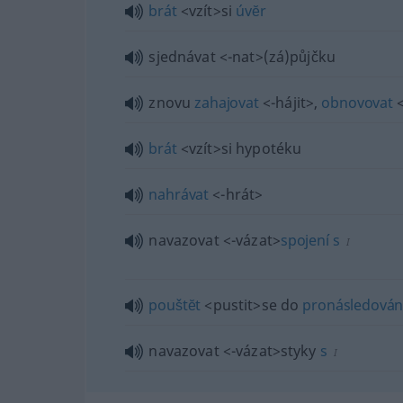
brát
<vzít>
si
úvĕr
sjednávat
<-nat>
(zá)půjčku
znovu
zahajovat
<-hájit>
,
obnovovat
<
brát
<vzít>
si hypotéku
nahrávat
<-hrát>
navazovat
<-vázat>
spojení
s
I
pouštĕt
<pustit>
se do
pronásledován
navazovat
<-vázat>
styky
s
I