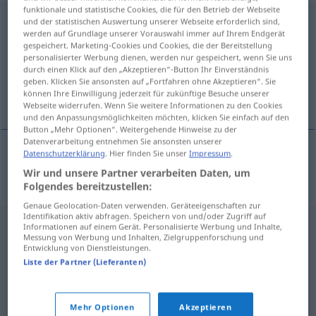
funktionale und statistische Cookies, die für den Betrieb der Webseite
Asylbewerberin
f
und der statistischen Auswertung unserer Webseite erforderlich sind,
werden auf Grundlage unserer Vorauswahl immer auf Ihrem Endgerät
gespeichert. Marketing-Cookies und Cookies, die der Bereitstellung
Übersicht aller Übersetzungen
personalisierter Werbung dienen, werden nur gespeichert, wenn Sie uns
(Für mehr Details die Übersetzung anklicken/antippen)
durch einen Klick auf den „Akzeptieren“-Button Ihr Einverständnis
geben. Klicken Sie ansonsten auf „Fortfahren ohne Akzeptieren“. Sie
können Ihre Einwilligung jederzeit für zukünftige Besuche unserer
žadatelka o azyl
Webseite widerrufen. Wenn Sie weitere Informationen zu den Cookies
und den Anpassungsmöglichkeiten möchten, klicken Sie einfach auf den
Button „Mehr Optionen“. Weitergehende Hinweise zu der
Datenverarbeitung entnehmen Sie ansonsten unserer
Datenschutzerklärung
. Hier finden Sie unser
Impressum
.
žadatelka
f
o
azyl
Asylbewerberin
Wir und unsere Partner verarbeiten Daten, um
Folgendes bereitzustellen:
Genaue Geolocation-Daten verwenden. Geräteeigenschaften zur
Identifikation aktiv abfragen. Speichern von und/oder Zugriff auf
Informationen auf einem Gerät. Personalisierte Werbung und Inhalte,
Messung von Werbung und Inhalten, Zielgruppenforschung und
Entwicklung von Dienstleistungen.
Liste der Partner (Lieferanten)
Mehr Optionen
Akzeptieren