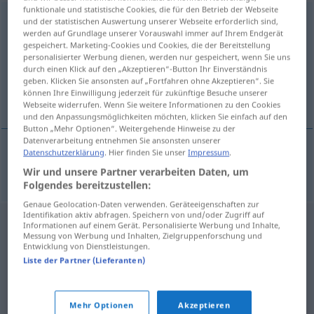
funktionale und statistische Cookies, die für den Betrieb der Webseite
Asylantin
f
und der statistischen Auswertung unserer Webseite erforderlich sind,
werden auf Grundlage unserer Vorauswahl immer auf Ihrem Endgerät
gespeichert. Marketing-Cookies und Cookies, die der Bereitstellung
Übersicht aller Übersetzungen
personalisierter Werbung dienen, werden nur gespeichert, wenn Sie uns
(Für mehr Details die Übersetzung anklicken/antippen)
durch einen Klick auf den „Akzeptieren“-Button Ihr Einverständnis
geben. Klicken Sie ansonsten auf „Fortfahren ohne Akzeptieren“. Sie
können Ihre Einwilligung jederzeit für zukünftige Besuche unserer
azylantka
Webseite widerrufen. Wenn Sie weitere Informationen zu den Cookies
und den Anpassungsmöglichkeiten möchten, klicken Sie einfach auf den
Button „Mehr Optionen“. Weitergehende Hinweise zu der
Datenverarbeitung entnehmen Sie ansonsten unserer
Datenschutzerklärung
. Hier finden Sie unser
Impressum
.
azylantka
f
Asylantin
Wir und unsere Partner verarbeiten Daten, um
Folgendes bereitzustellen:
Genaue Geolocation-Daten verwenden. Geräteeigenschaften zur
Identifikation aktiv abfragen. Speichern von und/oder Zugriff auf
Informationen auf einem Gerät. Personalisierte Werbung und Inhalte,
Messung von Werbung und Inhalten, Zielgruppenforschung und
Entwicklung von Dienstleistungen.
Liste der Partner (Lieferanten)
Mehr Optionen
Akzeptieren