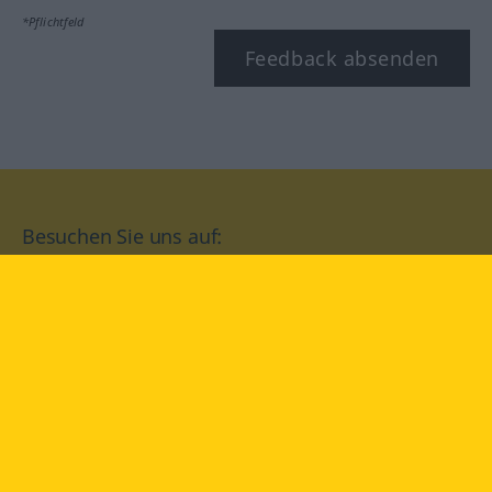
*Pflichtfeld
Feedback absenden
Besuchen Sie uns auf:
facebook
YouTube
Instagram
Langenscheidt
NUTZUNGSBEDINGUNGEN