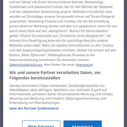
und wir besser mit Ihnen kommunizieren können. Notwendige,
funktionale und statistische Cookies, die für den Betrieb der Webseite
Übersicht aller Übersetzungen
und der statistischen Auswertung unserer Webseite erforderlich sind,
werden auf Grundlage unserer Vorauswahl immer auf Ihrem Endgerät
(Für mehr Details die Übersetzung anklicken/antippen)
gespeichert. Marketing-Cookies und Cookies, die der Bereitstellung
personalisierter Werbung dienen, werden nur gespeichert, wenn Sie uns
azyl
durch einen Klick auf den „Akzeptieren“-Button Ihr Einverständnis
geben. Klicken Sie ansonsten auf „Fortfahren ohne Akzeptieren“. Sie
können Ihre Einwilligung jederzeit für zukünftige Besuche unserer
Webseite widerrufen. Wenn Sie weitere Informationen zu den Cookies
und den Anpassungsmöglichkeiten möchten, klicken Sie einfach auf den
Button „Mehr Optionen“. Weitergehende Hinweise zu der
azyl
m
Asyl
Datenverarbeitung entnehmen Sie ansonsten unserer
Datenschutzerklärung
. Hier finden Sie unser
Impressum
.
Wir und unsere Partner verarbeiten Daten, um
Folgendes bereitzustellen:
Genaue Geolocation-Daten verwenden. Geräteeigenschaften zur
Synonyme für "Asyl"
Identifikation aktiv abfragen. Speichern von und/oder Zugriff auf
Informationen auf einem Gerät. Personalisierte Werbung und Inhalte,
Messung von Werbung und Inhalten, Zielgruppenforschung und
Entwicklung von Dienstleistungen.
Wohnheim
Liste der Partner (Lieferanten)
Zufluchtsort
,
Zuflucht
Mehr Optionen
Akzeptieren