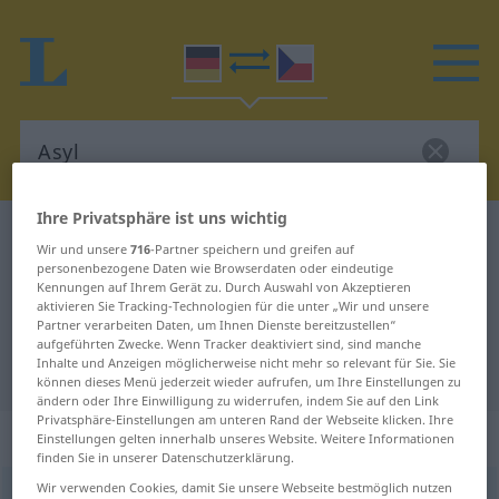
Ihre Privatsphäre ist uns wichtig
Deutsch-Tschechisch Wörterbuch
Asyl
Wir und unsere
716
-Partner speichern und greifen auf
Deutsch-Tschechisch Übersetzung
personenbezogene Daten wie Browserdaten oder eindeutige
Kennungen auf Ihrem Gerät zu. Durch Auswahl von Akzeptieren
für "Asyl"
aktivieren Sie Tracking-Technologien für die unter „Wir und unsere
Partner verarbeiten Daten, um Ihnen Dienste bereitzustellen“
aufgeführten Zwecke. Wenn Tracker deaktiviert sind, sind manche
Inhalte und Anzeigen möglicherweise nicht mehr so relevant für Sie. Sie
"Asyl" Tschechisch Übersetzung
können dieses Menü jederzeit wieder aufrufen, um Ihre Einstellungen zu
ändern oder Ihre Einwilligung zu widerrufen, indem Sie auf den Link
Privatsphäre-Einstellungen am unteren Rand der Webseite klicken. Ihre
„Asyl“
: Neutrum
Einstellungen gelten innerhalb unseres Website. Weitere Informationen
finden Sie in unserer Datenschutzerklärung.
Wir verwenden Cookies, damit Sie unsere Webseite bestmöglich nutzen
Asyl
n
<
-s
;
-e
>