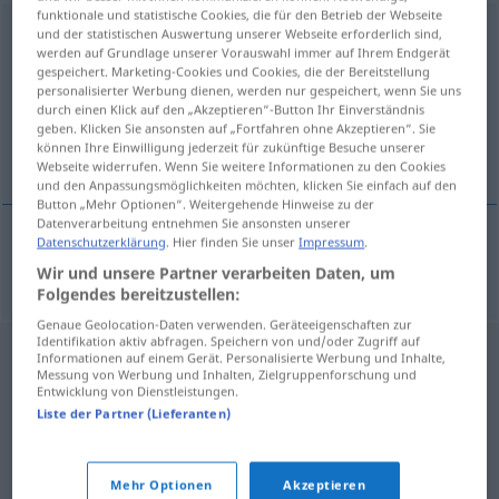
funktionale und statistische Cookies, die für den Betrieb der Webseite
Architektin
f
<
Architektin
;
-nen
>
und der statistischen Auswertung unserer Webseite erforderlich sind,
werden auf Grundlage unserer Vorauswahl immer auf Ihrem Endgerät
gespeichert. Marketing-Cookies und Cookies, die der Bereitstellung
Übersicht aller Übersetzungen
personalisierter Werbung dienen, werden nur gespeichert, wenn Sie uns
(Für mehr Details die Übersetzung anklicken/antippen)
durch einen Klick auf den „Akzeptieren“-Button Ihr Einverständnis
geben. Klicken Sie ansonsten auf „Fortfahren ohne Akzeptieren“. Sie
können Ihre Einwilligung jederzeit für zukünftige Besuche unserer
architektka
Webseite widerrufen. Wenn Sie weitere Informationen zu den Cookies
und den Anpassungsmöglichkeiten möchten, klicken Sie einfach auf den
Button „Mehr Optionen“. Weitergehende Hinweise zu der
Datenverarbeitung entnehmen Sie ansonsten unserer
Datenschutzerklärung
. Hier finden Sie unser
Impressum
.
architektka
f
Architektin
Wir und unsere Partner verarbeiten Daten, um
Folgendes bereitzustellen:
Genaue Geolocation-Daten verwenden. Geräteeigenschaften zur
Identifikation aktiv abfragen. Speichern von und/oder Zugriff auf
Informationen auf einem Gerät. Personalisierte Werbung und Inhalte,
Messung von Werbung und Inhalten, Zielgruppenforschung und
Entwicklung von Dienstleistungen.
Liste der Partner (Lieferanten)
Mehr Optionen
Akzeptieren