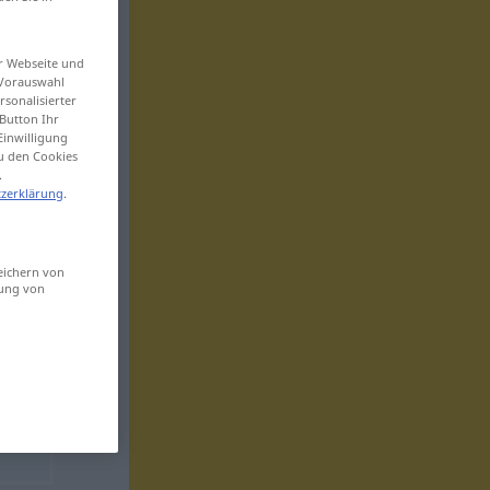
er Webseite und
 Vorauswahl
sonalisierter
Button Ihr
Einwilligung
zu den Cookies
.
zerklärung
.
eichern von
sung von