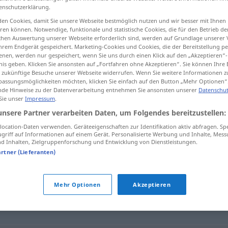
enschutzerklärung.
en Cookies, damit Sie unsere Webseite bestmöglich nutzen und wir besser mit Ihnen
en können. Notwendige, funktionale und statistische Cookies, die für den Betrieb d
ischen Auswertung unserer Webseite erforderlich sind, werden auf Grundlage unserer
tippen)
hrem Endgerät gespeichert. Marketing-Cookies und Cookies, die der Bereitstellung per
nen, werden nur gespeichert, wenn Sie uns durch einen Klick auf den „Akzeptieren“-
nis geben. Klicken Sie ansonsten auf „Fortfahren ohne Akzeptieren“. Sie können Ihre 
ür zukünftige Besuche unserer Webseite widerrufen. Wenn Sie weitere Informationen 
assungsmöglichkeiten möchten, klicken Sie einfach auf den Button „Mehr Optionen“
de Hinweise zu der Datenverarbeitung entnehmen Sie ansonsten unserer
Datenschut
 Sie unser
Impressum
.
anrempeln
unsere Partner verarbeiten Daten, um Folgendes bereitzustellen:
ocation-Daten verwenden. Geräteeigenschaften zur Identifikation aktiv abfragen. Sp
griff auf Informationen auf einem Gerät. Personalisierte Werbung und Inhalte, Mes
 Inhalten, Zielgruppenforschung und Entwicklung von Dienstleistungen.
"
artner (Lieferanten)
Mehr Optionen
Akzeptieren