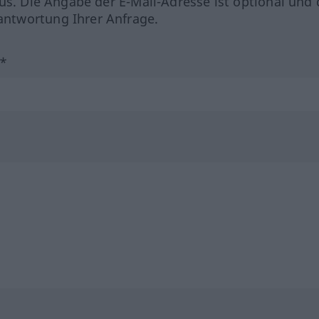
us. Die Angabe der E-Mail-Adresse ist optional und 
ntwortung Ihrer Anfrage.
?*