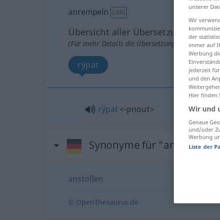
unserer Dat
anrempeln
UMG
Wir verwend
kommunizier
Übersicht aller Übersetzungen
der statist
(Für mehr Details die Übersetzung anklicken/an
immer auf I
Werbung die
Einverständ
rýpat
jederzeit f
und den Anp
Weitergehen
Hier finden
rýpat
<-pnout>
Wir und 
Genaue Geol
und/oder Zu
Werbung und
Synonyme für "anrempeln
Liste der P
anstoßen
© OpenThesaurus.de