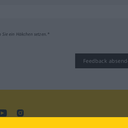
m Sie ein Häkchen setzen.*
Feedback absend
ook
YouTube
Instagram