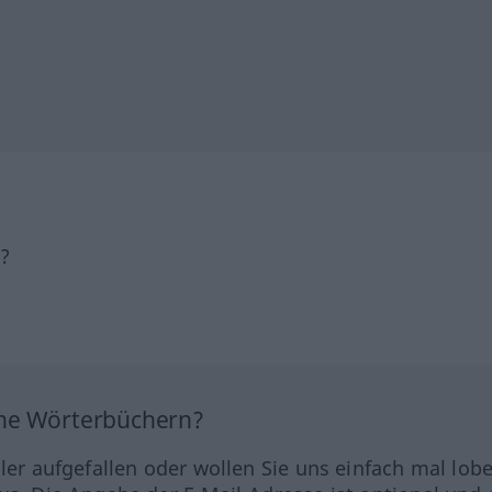
h?
ine Wörterbüchern?
hler aufgefallen oder wollen Sie uns einfach mal lob