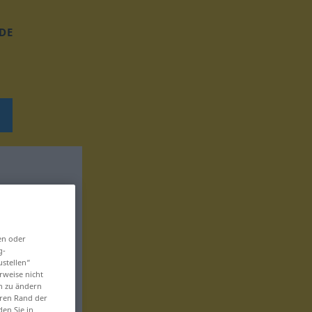
DE
en oder
g-
ustellen“
rweise nicht
en zu ändern
eren Rand der
den Sie in