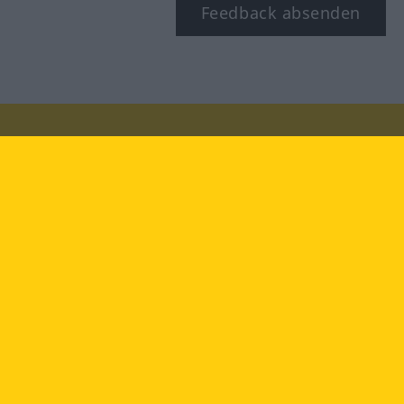
Feedback absenden
Besuchen Sie uns auf:
facebook
YouTube
Instagram
Langenscheidt
NUTZUNGSBEDINGUNGEN
DATENSCHUTZBESTIMMUNGEN