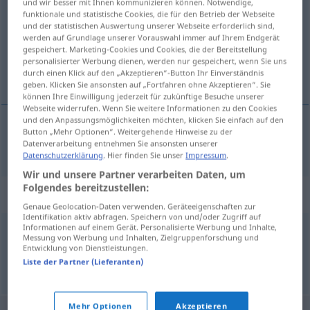
und wir besser mit Ihnen kommunizieren können. Notwendige,
funktionale und statistische Cookies, die für den Betrieb der Webseite
Übersicht aller Übersetzungen
und der statistischen Auswertung unserer Webseite erforderlich sind,
werden auf Grundlage unserer Vorauswahl immer auf Ihrem Endgerät
(Für mehr Details die Übersetzung anklicken/antippen)
gespeichert. Marketing-Cookies und Cookies, die der Bereitstellung
personalisierter Werbung dienen, werden nur gespeichert, wenn Sie uns
anoda
durch einen Klick auf den „Akzeptieren“-Button Ihr Einverständnis
geben. Klicken Sie ansonsten auf „Fortfahren ohne Akzeptieren“. Sie
können Ihre Einwilligung jederzeit für zukünftige Besuche unserer
Webseite widerrufen. Wenn Sie weitere Informationen zu den Cookies
und den Anpassungsmöglichkeiten möchten, klicken Sie einfach auf den
Button „Mehr Optionen“. Weitergehende Hinweise zu der
anoda
f
Anode
Datenverarbeitung entnehmen Sie ansonsten unserer
PHYS
Datenschutzerklärung
. Hier finden Sie unser
Impressum
.
Wir und unsere Partner verarbeiten Daten, um
Folgendes bereitzustellen:
Synonyme für "Anode"
Genaue Geolocation-Daten verwenden. Geräteeigenschaften zur
Identifikation aktiv abfragen. Speichern von und/oder Zugriff auf
Informationen auf einem Gerät. Personalisierte Werbung und Inhalte,
Messung von Werbung und Inhalten, Zielgruppenforschung und
Pluspol
Entwicklung von Dienstleistungen.
Liste der Partner (Lieferanten)
© OpenThesaurus.de
Mehr Optionen
Akzeptieren