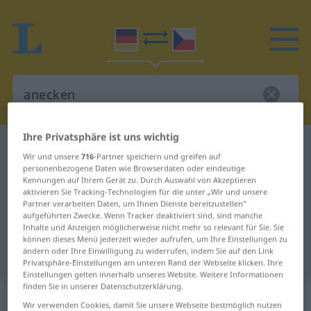
Ihre Privatsphäre ist uns wichtig
Deutsch-Tschechisch Wörterbuch
anecken
Wir und unsere
716
-Partner speichern und greifen auf
Deutsch-Tschechisch Übersetzung
personenbezogene Daten wie Browserdaten oder eindeutige
Kennungen auf Ihrem Gerät zu. Durch Auswahl von Akzeptieren
für "anecken"
aktivieren Sie Tracking-Technologien für die unter „Wir und unsere
Partner verarbeiten Daten, um Ihnen Dienste bereitzustellen“
aufgeführten Zwecke. Wenn Tracker deaktiviert sind, sind manche
Inhalte und Anzeigen möglicherweise nicht mehr so relevant für Sie. Sie
"anecken" Tschechisch
können dieses Menü jederzeit wieder aufrufen, um Ihre Einstellungen zu
ändern oder Ihre Einwilligung zu widerrufen, indem Sie auf den Link
Übersetzung
Privatsphäre-Einstellungen am unteren Rand der Webseite klicken. Ihre
Einstellungen gelten innerhalb unseres Website. Weitere Informationen
finden Sie in unserer Datenschutzerklärung.
„anecken“
Wir verwenden Cookies, damit Sie unsere Webseite bestmöglich nutzen