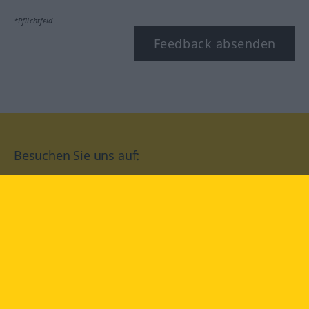
*Pflichtfeld
Feedback absenden
Besuchen Sie uns auf:
facebook
YouTube
Instagram
Langenscheidt