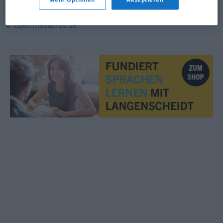
anstoßen
© OpenThesaurus.de