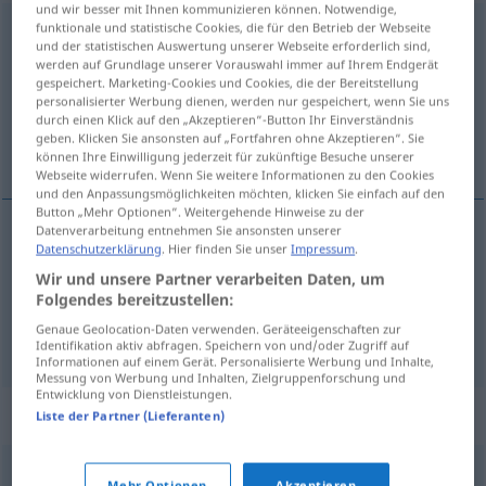
und wir besser mit Ihnen kommunizieren können. Notwendige,
funktionale und statistische Cookies, die für den Betrieb der Webseite
anecken
<
sein
>
und der statistischen Auswertung unserer Webseite erforderlich sind,
werden auf Grundlage unserer Vorauswahl immer auf Ihrem Endgerät
Übersicht aller Übersetzungen
gespeichert. Marketing-Cookies und Cookies, die der Bereitstellung
(Für mehr Details die Übersetzung anklicken/antippen)
personalisierter Werbung dienen, werden nur gespeichert, wenn Sie uns
durch einen Klick auf den „Akzeptieren“-Button Ihr Einverständnis
geben. Klicken Sie ansonsten auf „Fortfahren ohne Akzeptieren“. Sie
narážet u kohu
können Ihre Einwilligung jederzeit für zukünftige Besuche unserer
Webseite widerrufen. Wenn Sie weitere Informationen zu den Cookies
und den Anpassungsmöglichkeiten möchten, klicken Sie einfach auf den
Button „Mehr Optionen“. Weitergehende Hinweise zu der
Datenverarbeitung entnehmen Sie ansonsten unserer
Beispiele
Datenschutzerklärung
. Hier finden Sie unser
Impressum
.
bei jemandem anecken
FIG
UMG
Wir und unsere Partner verarbeiten Daten, um
Folgendes bereitzustellen:
narážet
<-razit>
u
kohu
Genaue Geolocation-Daten verwenden. Geräteeigenschaften zur
Identifikation aktiv abfragen. Speichern von und/oder Zugriff auf
Informationen auf einem Gerät. Personalisierte Werbung und Inhalte,
Messung von Werbung und Inhalten, Zielgruppenforschung und
Entwicklung von Dienstleistungen.
Synonyme für "anecken"
Liste der Partner (Lieferanten)
Mehr Optionen
Akzeptieren