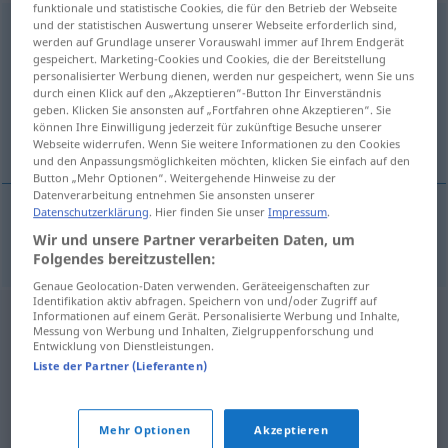
funktionale und statistische Cookies, die für den Betrieb der Webseite
und der statistischen Auswertung unserer Webseite erforderlich sind,
Zwiebelkuchen
m
<
Zwiebelkuchens
;
Zwiebelkuchen
>
werden auf Grundlage unserer Vorauswahl immer auf Ihrem Endgerät
gespeichert. Marketing-Cookies und Cookies, die der Bereitstellung
Übersicht aller Übersetzungen
personalisierter Werbung dienen, werden nur gespeichert, wenn Sie uns
(Für mehr Details die Übersetzung anklicken/antippen)
durch einen Klick auf den „Akzeptieren“-Button Ihr Einverständnis
geben. Klicken Sie ansonsten auf „Fortfahren ohne Akzeptieren“. Sie
können Ihre Einwilligung jederzeit für zukünftige Besuche unserer
tarta de cebolla
Webseite widerrufen. Wenn Sie weitere Informationen zu den Cookies
und den Anpassungsmöglichkeiten möchten, klicken Sie einfach auf den
Button „Mehr Optionen“. Weitergehende Hinweise zu der
Datenverarbeitung entnehmen Sie ansonsten unserer
Datenschutzerklärung
. Hier finden Sie unser
Impressum
.
tarta
f
de
cebolla
Zwiebelkuchen
Wir und unsere Partner verarbeiten Daten, um
Folgendes bereitzustellen:
Genaue Geolocation-Daten verwenden. Geräteeigenschaften zur
Identifikation aktiv abfragen. Speichern von und/oder Zugriff auf
Informationen auf einem Gerät. Personalisierte Werbung und Inhalte,
Messung von Werbung und Inhalten, Zielgruppenforschung und
Entwicklung von Dienstleistungen.
Liste der Partner (Lieferanten)
Mehr Optionen
Akzeptieren