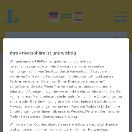
Ihre Privatsphäre ist uns wichtig
Wir und unsere
716
-Partner speichern und greifen auf
Deutsch-Spanisch Wörterbuch
Zwiebelkuchen
personenbezogene Daten wie Browserdaten oder eindeutige
Deutsch-Spanisch Übersetzung für
Kennungen auf Ihrem Gerät zu. Durch Auswahl von Akzeptieren
aktivieren Sie Tracking-Technologien für die unter „Wir und unsere
"Zwiebelkuchen"
Partner verarbeiten Daten, um Ihnen Dienste bereitzustellen“
aufgeführten Zwecke. Wenn Tracker deaktiviert sind, sind manche
Inhalte und Anzeigen möglicherweise nicht mehr so relevant für Sie. Sie
können dieses Menü jederzeit wieder aufrufen, um Ihre Einstellungen zu
"Zwiebelkuchen" Spanisch
ändern oder Ihre Einwilligung zu widerrufen, indem Sie auf den Link
Privatsphäre-Einstellungen am unteren Rand der Webseite klicken. Ihre
Übersetzung
Einstellungen gelten innerhalb unseres Website. Weitere Informationen
finden Sie in unserer Datenschutzerklärung.
„Zwiebelkuchen“
: Maskulinum
Wir verwenden Cookies, damit Sie unsere Webseite bestmöglich nutzen
und wir besser mit Ihnen kommunizieren können. Notwendige,