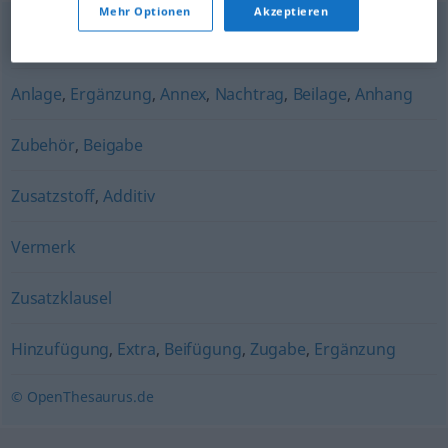
Mehr Optionen
Akzeptieren
Ausbau
,
Entfaltung
,
Erweiterung
,
Ausdehnung
Anlage
,
Ergänzung
,
Annex
,
Nachtrag
,
Beilage
,
Anhang
Zubehör
,
Beigabe
Zusatzstoff
,
Additiv
Vermerk
Zusatzklausel
Hinzufügung
,
Extra
,
Beifügung
,
Zugabe
,
Ergänzung
© OpenThesaurus.de