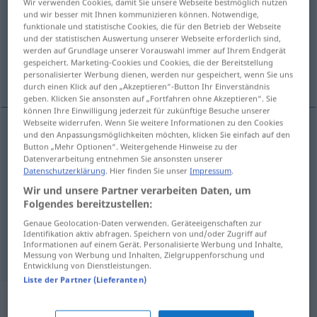
Wir verwenden Cookies, damit Sie unsere Webseite bestmöglich nutzen
und wir besser mit Ihnen kommunizieren können. Notwendige,
Übersicht aller Übersetzungen
funktionale und statistische Cookies, die für den Betrieb der Webseite
und der statistischen Auswertung unserer Webseite erforderlich sind,
(Für mehr Details die Übersetzung anklicken/antippen)
werden auf Grundlage unserer Vorauswahl immer auf Ihrem Endgerät
gespeichert. Marketing-Cookies und Cookies, die der Bereitstellung
adición, suplemento, añadidura, aditivo
personalisierter Werbung dienen, werden nur gespeichert, wenn Sie uns
durch einen Klick auf den „Akzeptieren“-Button Ihr Einverständnis
geben. Klicken Sie ansonsten auf „Fortfahren ohne Akzeptieren“. Sie
können Ihre Einwilligung jederzeit für zukünftige Besuche unserer
Webseite widerrufen. Wenn Sie weitere Informationen zu den Cookies
und den Anpassungsmöglichkeiten möchten, klicken Sie einfach auf den
adición
f
Zusatz
Vorgang, Ergebnis
Button „Mehr Optionen“. Weitergehende Hinweise zu der
Datenverarbeitung entnehmen Sie ansonsten unserer
Datenschutzerklärung
. Hier finden Sie unser
Impressum
.
añadidura
f
Zusatz
Vorgang, Ergebnis
Wir und unsere Partner verarbeiten Daten, um
Folgendes bereitzustellen:
suplemento
m
Zusatz
zu einem Schriftstück
Genaue Geolocation-Daten verwenden. Geräteeigenschaften zur
Identifikation aktiv abfragen. Speichern von und/oder Zugriff auf
Informationen auf einem Gerät. Personalisierte Werbung und Inhalte,
aditivo
m
Zusatz
(≈ Lebensmittelzusatz)
Messung von Werbung und Inhalten, Zielgruppenforschung und
Entwicklung von Dienstleistungen.
Liste der Partner (Lieferanten)
Synonyme für "Zusatz"