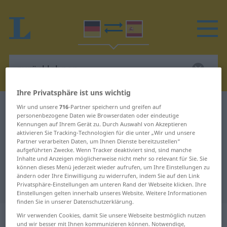
Ihre Privatsphäre ist uns wichtig
Deutsch-Spanisch Wörterbuch
zurücklehnen
Wir und unsere
716
-Partner speichern und greifen auf
personenbezogene Daten wie Browserdaten oder eindeutige
Deutsch-Spanisch Übersetzung für
Kennungen auf Ihrem Gerät zu. Durch Auswahl von Akzeptieren
aktivieren Sie Tracking-Technologien für die unter „Wir und unsere
"zurücklehnen"
Partner verarbeiten Daten, um Ihnen Dienste bereitzustellen“
aufgeführten Zwecke. Wenn Tracker deaktiviert sind, sind manche
Inhalte und Anzeigen möglicherweise nicht mehr so relevant für Sie. Sie
"zurücklehnen" Spanisch
können dieses Menü jederzeit wieder aufrufen, um Ihre Einstellungen zu
ändern oder Ihre Einwilligung zu widerrufen, indem Sie auf den Link
Übersetzung
Privatsphäre-Einstellungen am unteren Rand der Webseite klicken. Ihre
Einstellungen gelten innerhalb unseres Website. Weitere Informationen
finden Sie in unserer Datenschutzerklärung.
„zurücklehnen“
: reflexives Verb
Wir verwenden Cookies, damit Sie unsere Webseite bestmöglich nutzen
und wir besser mit Ihnen kommunizieren können. Notwendige,