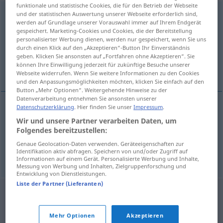
funktionale und statistische Cookies, die für den Betrieb der Webseite
zurücklehnen
und der statistischen Auswertung unserer Webseite erforderlich sind,
v/r
<
sep
>
werden auf Grundlage unserer Vorauswahl immer auf Ihrem Endgerät
gespeichert. Marketing-Cookies und Cookies, die der Bereitstellung
Übersicht aller Übersetzungen
personalisierter Werbung dienen, werden nur gespeichert, wenn Sie uns
(Für mehr Details die Übersetzung anklicken/antippen)
durch einen Klick auf den „Akzeptieren“-Button Ihr Einverständnis
geben. Klicken Sie ansonsten auf „Fortfahren ohne Akzeptieren“. Sie
können Ihre Einwilligung jederzeit für zukünftige Besuche unserer
recostarse
Webseite widerrufen. Wenn Sie weitere Informationen zu den Cookies
und den Anpassungsmöglichkeiten möchten, klicken Sie einfach auf den
Button „Mehr Optionen“. Weitergehende Hinweise zu der
Datenverarbeitung entnehmen Sie ansonsten unserer
Datenschutzerklärung
. Hier finden Sie unser
Impressum
.
Beispiele
Wir und unsere Partner verarbeiten Daten, um
sich zurücklehnen
Folgendes bereitzustellen:
recostarse
Genaue Geolocation-Daten verwenden. Geräteeigenschaften zur
Identifikation aktiv abfragen. Speichern von und/oder Zugriff auf
Informationen auf einem Gerät. Personalisierte Werbung und Inhalte,
Messung von Werbung und Inhalten, Zielgruppenforschung und
Entwicklung von Dienstleistungen.
Liste der Partner (Lieferanten)
Mehr Optionen
Akzeptieren