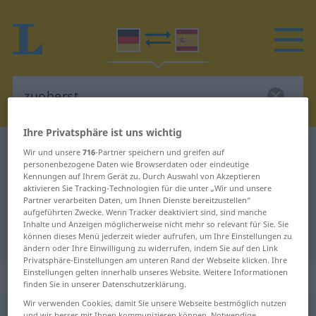
Ihre Privatsphäre ist uns wichtig
Deutsch-Spanisch Wörterbuch
zuoberst
Wir und unsere
716
-Partner speichern und greifen auf
personenbezogene Daten wie Browserdaten oder eindeutige
Deutsch-Spanisch Übersetzung für
Kennungen auf Ihrem Gerät zu. Durch Auswahl von Akzeptieren
aktivieren Sie Tracking-Technologien für die unter „Wir und unsere
"zuoberst"
Partner verarbeiten Daten, um Ihnen Dienste bereitzustellen“
aufgeführten Zwecke. Wenn Tracker deaktiviert sind, sind manche
Inhalte und Anzeigen möglicherweise nicht mehr so relevant für Sie. Sie
"zuoberst" Spanisch Übersetzung
können dieses Menü jederzeit wieder aufrufen, um Ihre Einstellungen zu
ändern oder Ihre Einwilligung zu widerrufen, indem Sie auf den Link
Privatsphäre-Einstellungen am unteren Rand der Webseite klicken. Ihre
Einstellungen gelten innerhalb unseres Website. Weitere Informationen
„zuoberst“
: Adverb
finden Sie in unserer Datenschutzerklärung.
Wir verwenden Cookies, damit Sie unsere Webseite bestmöglich nutzen
zuoberst
adv
und wir besser mit Ihnen kommunizieren können. Notwendige,