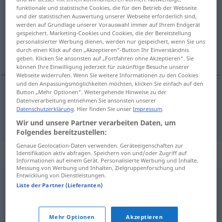
funktionale und statistische Cookies, die für den Betrieb der Webseite
und der statistischen Auswertung unserer Webseite erforderlich sind,
Übersicht aller Übersetzungen
werden auf Grundlage unserer Vorauswahl immer auf Ihrem Endgerät
(Für mehr Details die Übersetzung anklicken/antippen)
gespeichert. Marketing-Cookies und Cookies, die der Bereitstellung
personalisierter Werbung dienen, werden nur gespeichert, wenn Sie uns
durch einen Klick auf den „Akzeptieren“-Button Ihr Einverständnis
en lo más alto, encima de todo
geben. Klicken Sie ansonsten auf „Fortfahren ohne Akzeptieren“. Sie
können Ihre Einwilligung jederzeit für zukünftige Besuche unserer
Webseite widerrufen. Wenn Sie weitere Informationen zu den Cookies
und den Anpassungsmöglichkeiten möchten, klicken Sie einfach auf den
Button „Mehr Optionen“. Weitergehende Hinweise zu der
Datenverarbeitung entnehmen Sie ansonsten unserer
en lo más
alto
,
encima
de todo
zuoberst
Datenschutzerklärung
. Hier finden Sie unser
Impressum
.
Wir und unsere Partner verarbeiten Daten, um
Folgendes bereitzustellen:
Genaue Geolocation-Daten verwenden. Geräteeigenschaften zur
Beispielsätze für "zuoberst"
Identifikation aktiv abfragen. Speichern von und/oder Zugriff auf
Informationen auf einem Gerät. Personalisierte Werbung und Inhalte,
Messung von Werbung und Inhalten, Zielgruppenforschung und
Entwicklung von Dienstleistungen.
Liste der Partner (Lieferanten)
das Unterste zuoberst
kehren
volver
lo de
arriba
abajo
Mehr Optionen
Akzeptieren