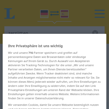
Ihre Privatsphäre ist uns wichtig
Deutsch-Spanisch Wörterbuch
zerrütten
Wir und unsere
716
-Partner speichern und greifen auf
personenbezogene Daten wie Browserdaten oder eindeutige
Deutsch-Spanisch Übersetzung für
Kennungen auf Ihrem Gerät zu. Durch Auswahl von Akzeptieren
aktivieren Sie Tracking-Technologien für die unter „Wir und unsere
"zerrütten"
Partner verarbeiten Daten, um Ihnen Dienste bereitzustellen“
aufgeführten Zwecke. Wenn Tracker deaktiviert sind, sind manche
Inhalte und Anzeigen möglicherweise nicht mehr so relevant für Sie. Sie
"zerrütten" Spanisch Übersetzung
können dieses Menü jederzeit wieder aufrufen, um Ihre Einstellungen zu
ändern oder Ihre Einwilligung zu widerrufen, indem Sie auf den Link
Privatsphäre-Einstellungen am unteren Rand der Webseite klicken. Ihre
Einstellungen gelten innerhalb unseres Website. Weitere Informationen
„zerrütten“
: transitives Verb
finden Sie in unserer Datenschutzerklärung.
Wir verwenden Cookies, damit Sie unsere Webseite bestmöglich nutzen
zerrütten
[tsɛrˈrʏtən]
v/t
<
-ete
;
ohne
ge
>
und wir besser mit Ihnen kommunizieren können. Notwendige,