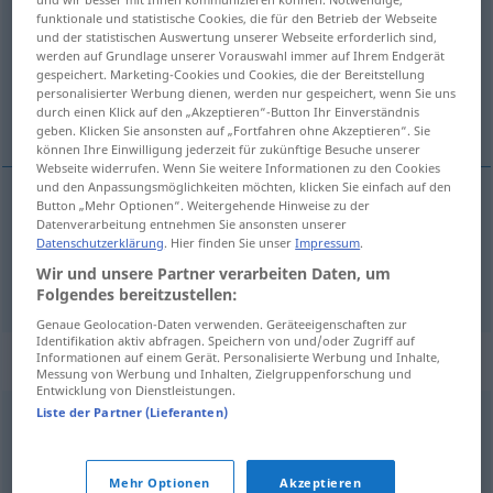
funktionale und statistische Cookies, die für den Betrieb der Webseite
und der statistischen Auswertung unserer Webseite erforderlich sind,
Übersicht aller Übersetzungen
werden auf Grundlage unserer Vorauswahl immer auf Ihrem Endgerät
(Für mehr Details die Übersetzung anklicken/antippen)
gespeichert. Marketing-Cookies und Cookies, die der Bereitstellung
personalisierter Werbung dienen, werden nur gespeichert, wenn Sie uns
durch einen Klick auf den „Akzeptieren“-Button Ihr Einverständnis
arruinar, desunir
geben. Klicken Sie ansonsten auf „Fortfahren ohne Akzeptieren“. Sie
können Ihre Einwilligung jederzeit für zukünftige Besuche unserer
Webseite widerrufen. Wenn Sie weitere Informationen zu den Cookies
und den Anpassungsmöglichkeiten möchten, klicken Sie einfach auf den
Button „Mehr Optionen“. Weitergehende Hinweise zu der
Datenverarbeitung entnehmen Sie ansonsten unserer
arruinar
zerrütten
Finanzen, Gesundheit
Datenschutzerklärung
. Hier finden Sie unser
Impressum
.
Wir und unsere Partner verarbeiten Daten, um
desunir
zerrütten
Ehe
a.
Folgendes bereitzustellen:
Genaue Geolocation-Daten verwenden. Geräteeigenschaften zur
Identifikation aktiv abfragen. Speichern von und/oder Zugriff auf
Synonyme für "zerrütten"
Informationen auf einem Gerät. Personalisierte Werbung und Inhalte,
Messung von Werbung und Inhalten, Zielgruppenforschung und
Entwicklung von Dienstleistungen.
Liste der Partner (Lieferanten)
ruinieren
Mehr Optionen
Akzeptieren
© OpenThesaurus.de