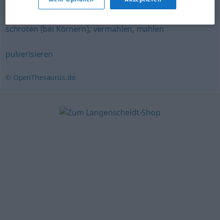
abarbeiten (an)
,
(jemanden) zermürben
schroten (bei Körnern)
,
vermahlen
,
mahlen
pulverisieren
© OpenThesaurus.de