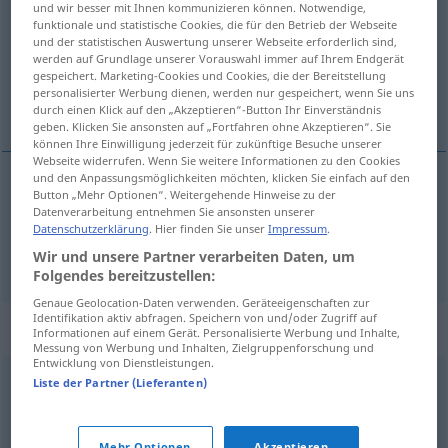
und wir besser mit Ihnen kommunizieren können. Notwendige,
funktionale und statistische Cookies, die für den Betrieb der Webseite
Übersicht aller Übersetzungen
und der statistischen Auswertung unserer Webseite erforderlich sind,
werden auf Grundlage unserer Vorauswahl immer auf Ihrem Endgerät
(Für mehr Details die Übersetzung anklicken/antippen)
gespeichert. Marketing-Cookies und Cookies, die der Bereitstellung
personalisierter Werbung dienen, werden nur gespeichert, wenn Sie uns
triturar, pulverizar
durch einen Klick auf den „Akzeptieren“-Button Ihr Einverständnis
geben. Klicken Sie ansonsten auf „Fortfahren ohne Akzeptieren“. Sie
können Ihre Einwilligung jederzeit für zukünftige Besuche unserer
Webseite widerrufen. Wenn Sie weitere Informationen zu den Cookies
und den Anpassungsmöglichkeiten möchten, klicken Sie einfach auf den
Button „Mehr Optionen“. Weitergehende Hinweise zu der
triturar
zerreiben
Datenverarbeitung entnehmen Sie ansonsten unserer
Datenschutzerklärung
. Hier finden Sie unser
Impressum
.
pulverizar
zerreiben
zu Pulver
Wir und unsere Partner verarbeiten Daten, um
Folgendes bereitzustellen:
Genaue Geolocation-Daten verwenden. Geräteeigenschaften zur
Identifikation aktiv abfragen. Speichern von und/oder Zugriff auf
Synonyme für "zerreiben"
Informationen auf einem Gerät. Personalisierte Werbung und Inhalte,
Messung von Werbung und Inhalten, Zielgruppenforschung und
Entwicklung von Dienstleistungen.
Liste der Partner (Lieferanten)
(sich) aufreiben
,
(sich) abquälen
,
(sich) abstrampeln
(ugs.)
,
(sich) abmühen
,
(sich) verausgaben
,
(sich)
Mehr Optionen
Akzeptieren