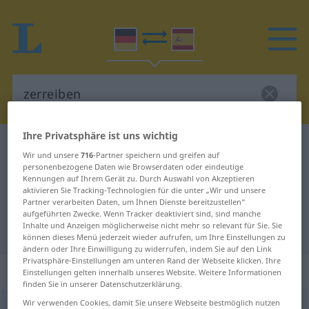
Ihre Privatsphäre ist uns wichtig
Deutsch-Spanisch Wörterbuch
zerreiben
Wir und unsere
716
-Partner speichern und greifen auf
Deutsch-Spanisch Übersetzung für
personenbezogene Daten wie Browserdaten oder eindeutige
Kennungen auf Ihrem Gerät zu. Durch Auswahl von Akzeptieren
"zerreiben"
aktivieren Sie Tracking-Technologien für die unter „Wir und unsere
Partner verarbeiten Daten, um Ihnen Dienste bereitzustellen“
aufgeführten Zwecke. Wenn Tracker deaktiviert sind, sind manche
Inhalte und Anzeigen möglicherweise nicht mehr so relevant für Sie. Sie
"zerreiben" Spanisch Übersetzung
können dieses Menü jederzeit wieder aufrufen, um Ihre Einstellungen zu
ändern oder Ihre Einwilligung zu widerrufen, indem Sie auf den Link
Privatsphäre-Einstellungen am unteren Rand der Webseite klicken. Ihre
„zerreiben“
: transitives Verb
Einstellungen gelten innerhalb unseres Website. Weitere Informationen
finden Sie in unserer Datenschutzerklärung.
Wir verwenden Cookies, damit Sie unsere Webseite bestmöglich nutzen
zerreiben
v/t
<
irr
, ohne
ge
>