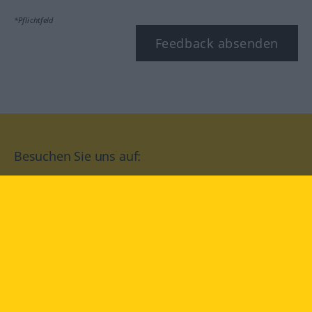
*Pflichtfeld
Feedback absenden
Besuchen Sie uns auf:
facebook
YouTube
Instagram
Langenscheidt