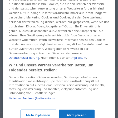
funktionale und statistische Cookies, die für den Betrieb der Webseite
und der statistischen Auswertung unserer Webseite erforderlich sind,
Übersicht aller Übersetzungen
werden auf Grundlage unserer Vorauswahl immer auf Ihrem Endgerät
(Für mehr Details die Übersetzung anklicken/antippen)
gespeichert. Marketing-Cookies und Cookies, die der Bereitstellung
personalisierter Werbung dienen, werden nur gespeichert, wenn Sie uns
durch einen Klick auf den „Akzeptieren“-Button Ihr Einverständnis
masticar bien
geben. Klicken Sie ansonsten auf „Fortfahren ohne Akzeptieren“. Sie
können Ihre Einwilligung jederzeit für zukünftige Besuche unserer
Webseite widerrufen. Wenn Sie weitere Informationen zu den Cookies
und den Anpassungsmöglichkeiten möchten, klicken Sie einfach auf den
Button „Mehr Optionen“. Weitergehende Hinweise zu der
Datenverarbeitung entnehmen Sie ansonsten unserer
masticar
(bien)
zerkauen
Datenschutzerklärung
. Hier finden Sie unser
Impressum
.
Wir und unsere Partner verarbeiten Daten, um
Folgendes bereitzustellen:
Synonyme für "zerkauen"
Genaue Geolocation-Daten verwenden. Geräteeigenschaften zur
Identifikation aktiv abfragen. Speichern von und/oder Zugriff auf
Informationen auf einem Gerät. Personalisierte Werbung und Inhalte,
Messung von Werbung und Inhalten, Zielgruppenforschung und
zerbeißen
,
zermahlen
Entwicklung von Dienstleistungen.
Liste der Partner (Lieferanten)
© OpenThesaurus.de
Mehr Optionen
Akzeptieren