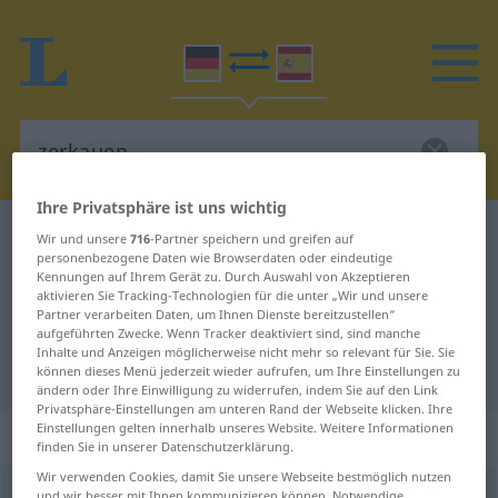
Ihre Privatsphäre ist uns wichtig
Deutsch-Spanisch Wörterbuch
zerkauen
Wir und unsere
716
-Partner speichern und greifen auf
personenbezogene Daten wie Browserdaten oder eindeutige
Deutsch-Spanisch Übersetzung für
Kennungen auf Ihrem Gerät zu. Durch Auswahl von Akzeptieren
aktivieren Sie Tracking-Technologien für die unter „Wir und unsere
"zerkauen"
Partner verarbeiten Daten, um Ihnen Dienste bereitzustellen“
aufgeführten Zwecke. Wenn Tracker deaktiviert sind, sind manche
Inhalte und Anzeigen möglicherweise nicht mehr so relevant für Sie. Sie
"zerkauen" Spanisch Übersetzung
können dieses Menü jederzeit wieder aufrufen, um Ihre Einstellungen zu
ändern oder Ihre Einwilligung zu widerrufen, indem Sie auf den Link
Privatsphäre-Einstellungen am unteren Rand der Webseite klicken. Ihre
Einstellungen gelten innerhalb unseres Website. Weitere Informationen
„zerkauen“
: transitives Verb
finden Sie in unserer Datenschutzerklärung.
Wir verwenden Cookies, damit Sie unsere Webseite bestmöglich nutzen
zerkauen
v/t
<
ohne
ge
>
und wir besser mit Ihnen kommunizieren können. Notwendige,