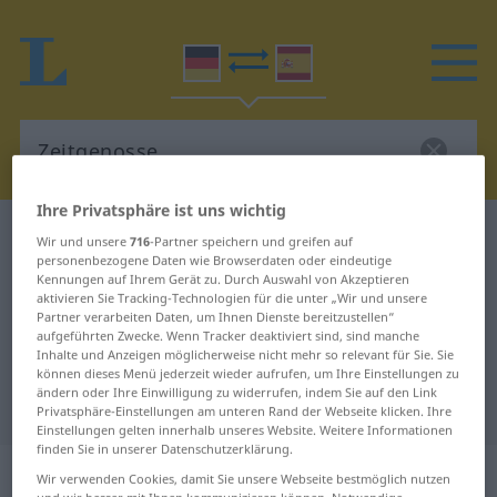
Ihre Privatsphäre ist uns wichtig
Deutsch-Spanisch Wörterbuch
Zeitgenosse
Wir und unsere
716
-Partner speichern und greifen auf
personenbezogene Daten wie Browserdaten oder eindeutige
Deutsch-Spanisch Übersetzung für
Kennungen auf Ihrem Gerät zu. Durch Auswahl von Akzeptieren
aktivieren Sie Tracking-Technologien für die unter „Wir und unsere
"Zeitgenosse"
Partner verarbeiten Daten, um Ihnen Dienste bereitzustellen“
aufgeführten Zwecke. Wenn Tracker deaktiviert sind, sind manche
Inhalte und Anzeigen möglicherweise nicht mehr so relevant für Sie. Sie
"Zeitgenosse" Spanisch
können dieses Menü jederzeit wieder aufrufen, um Ihre Einstellungen zu
ändern oder Ihre Einwilligung zu widerrufen, indem Sie auf den Link
Übersetzung
Privatsphäre-Einstellungen am unteren Rand der Webseite klicken. Ihre
Einstellungen gelten innerhalb unseres Website. Weitere Informationen
finden Sie in unserer Datenschutzerklärung.
„Zeitgenosse“
: Maskulinum
Wir verwenden Cookies, damit Sie unsere Webseite bestmöglich nutzen
und wir besser mit Ihnen kommunizieren können. Notwendige,