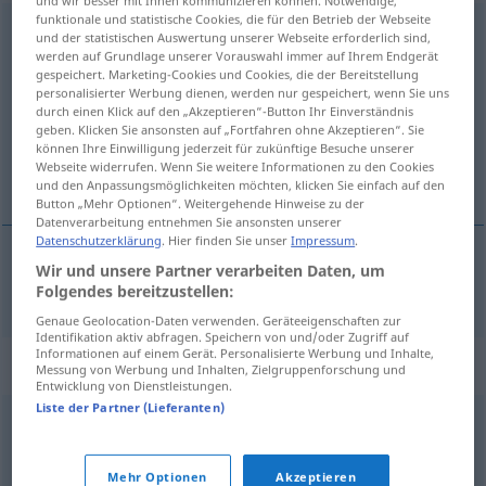
funktionale und statistische Cookies, die für den Betrieb der Webseite
Zeitgenosse
m
<
Zeitgenossen
;
Zeitgenossen
>
Zeitgenossin
f
und der statistischen Auswertung unserer Webseite erforderlich sind,
werden auf Grundlage unserer Vorauswahl immer auf Ihrem Endgerät
<
Zeitgenossin
;
Zeitgenossinnen
>
gespeichert. Marketing-Cookies und Cookies, die der Bereitstellung
personalisierter Werbung dienen, werden nur gespeichert, wenn Sie uns
Übersicht aller Übersetzungen
durch einen Klick auf den „Akzeptieren“-Button Ihr Einverständnis
(Für mehr Details die Übersetzung anklicken/antippen)
geben. Klicken Sie ansonsten auf „Fortfahren ohne Akzeptieren“. Sie
können Ihre Einwilligung jederzeit für zukünftige Besuche unserer
Webseite widerrufen. Wenn Sie weitere Informationen zu den Cookies
contemporánea
und den Anpassungsmöglichkeiten möchten, klicken Sie einfach auf den
Button „Mehr Optionen“. Weitergehende Hinweise zu der
Datenverarbeitung entnehmen Sie ansonsten unserer
Datenschutzerklärung
. Hier finden Sie unser
Impressum
.
Wir und unsere Partner verarbeiten Daten, um
contemporáneo
, -a
m,f
Zeitgenosse
Folgendes bereitzustellen:
Genaue Geolocation-Daten verwenden. Geräteeigenschaften zur
Identifikation aktiv abfragen. Speichern von und/oder Zugriff auf
Informationen auf einem Gerät. Personalisierte Werbung und Inhalte,
Synonyme für "Zeitgenosse"
Messung von Werbung und Inhalten, Zielgruppenforschung und
Entwicklung von Dienstleistungen.
Liste der Partner (Lieferanten)
Mitmensch
,
Mitbürger
,
(jemandes) Gegenüber (geh.)
Mehr Optionen
Akzeptieren