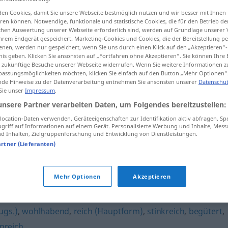
en Cookies, damit Sie unsere Webseite bestmöglich nutzen und wir besser mit Ihnen
en können. Notwendige, funktionale und statistische Cookies, die für den Betrieb d
ischen Auswertung unserer Webseite erforderlich sind, werden auf Grundlage unserer
hrem Endgerät gespeichert. Marketing-Cookies und Cookies, die der Bereitstellung per
tippen)
nen, werden nur gespeichert, wenn Sie uns durch einen Klick auf den „Akzeptieren“-
nis geben. Klicken Sie ansonsten auf „Fortfahren ohne Akzeptieren“. Sie können Ihre 
ür zukünftige Besuche unserer Webseite widerrufen. Wenn Sie weitere Informationen 
assungsmöglichkeiten möchten, klicken Sie einfach auf den Button „Mehr Optionen“
de Hinweise zu der Datenverarbeitung entnehmen Sie ansonsten unserer
Datenschut
 Sie unser
Impressum
.
unsere Partner verarbeiten Daten, um Folgendes bereitzustellen:
zahlungskräftig
ocation-Daten verwenden. Geräteeigenschaften zur Identifikation aktiv abfragen. Sp
griff auf Informationen auf einem Gerät. Personalisierte Werbung und Inhalte, Mes
 Inhalten, Zielgruppenforschung und Entwicklung von Dienstleistungen.
artner (Lieferanten)
ftig"
Mehr Optionen
Akzeptieren
id
,
schuldenfrei
ugs.)
,
wohlhabend
,
reich (Hauptform)
,
stinkreich
,
begütert
,
inreich