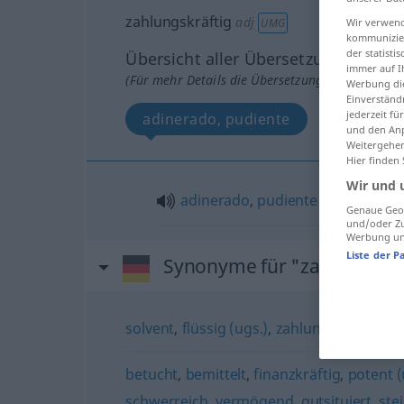
zahlungskräftig
adj
Wir verwend
UMG
kommunizier
der statist
Übersicht aller Übersetzungen
immer auf I
(Für mehr Details die Übersetzung anklicken/an
Werbung die
Einverständ
jederzeit f
adinerado, pudiente
und den Anp
Weitergehen
Hier finden
Wir und 
adinerado
,
pudiente
Genaue Geol
und/oder Zu
Werbung und
Liste der P
Synonyme für "zahlungskrä
solvent
,
flüssig (ugs.)
,
zahlungsfähig
,
liqu
betucht
,
bemittelt
,
finanzkräftig
,
potent (
schwerreich
,
vermögend
,
gutsituiert
,
ste