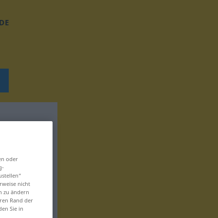
DE
en oder
g-
ustellen“
rweise nicht
en zu ändern
eren Rand der
den Sie in