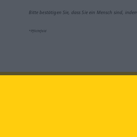
Bitte bestätigen Sie, dass Sie ein Mensch sind, inde
*Pflichtfeld
Besuchen Sie uns auf:
faceb