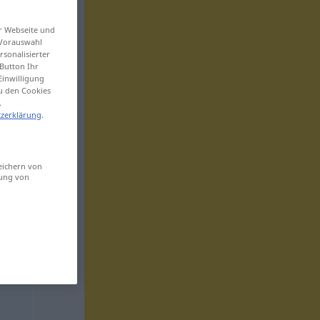
er Webseite und
 Vorauswahl
sonalisierter
Button Ihr
Einwilligung
zu den Cookies
.
zerklärung
.
eichern von
sung von