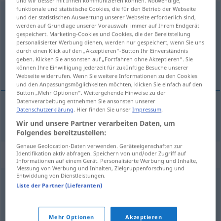
und wir besser mit Ihnen kommunizieren können. Notwendige,
funktionale und statistische Cookies, die für den Betrieb der Webseite
wünschenswert
adj
und der statistischen Auswertung unserer Webseite erforderlich sind,
werden auf Grundlage unserer Vorauswahl immer auf Ihrem Endgerät
Übersicht aller Übersetzungen
gespeichert. Marketing-Cookies und Cookies, die der Bereitstellung
personalisierter Werbung dienen, werden nur gespeichert, wenn Sie uns
(Für mehr Details die Übersetzung anklicken/antippen)
durch einen Klick auf den „Akzeptieren“-Button Ihr Einverständnis
geben. Klicken Sie ansonsten auf „Fortfahren ohne Akzeptieren“. Sie
deseable
können Ihre Einwilligung jederzeit für zukünftige Besuche unserer
Webseite widerrufen. Wenn Sie weitere Informationen zu den Cookies
und den Anpassungsmöglichkeiten möchten, klicken Sie einfach auf den
Button „Mehr Optionen“. Weitergehende Hinweise zu der
Datenverarbeitung entnehmen Sie ansonsten unserer
Datenschutzerklärung
. Hier finden Sie unser
Impressum
.
deseable
wünschenswert
Wir und unsere Partner verarbeiten Daten, um
Folgendes bereitzustellen:
Genaue Geolocation-Daten verwenden. Geräteeigenschaften zur
Synonyme für "wünschenswert"
Identifikation aktiv abfragen. Speichern von und/oder Zugriff auf
Informationen auf einem Gerät. Personalisierte Werbung und Inhalte,
Messung von Werbung und Inhalten, Zielgruppenforschung und
Entwicklung von Dienstleistungen.
Liste der Partner (Lieferanten)
erwünscht
,
begehrenswert
,
erstrebenswert
,
begrüßenswert
,
willkommen
Mehr Optionen
Akzeptieren