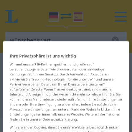
Ihre Privatsphäre ist uns wichtig
Deutsch-Spanisch Wörterbuch
wünschenswert
Wir und unsere
716
-Partner speichern und greifen auf
personenbezogene Daten wie Browserdaten oder eindeutige
Deutsch-Spanisch Übersetzung für
Kennungen auf Ihrem Gerät zu. Durch Auswahl von Akzeptieren
aktivieren Sie Tracking-Technologien für die unter „Wir und unsere
"wünschenswert"
Partner verarbeiten Daten, um Ihnen Dienste bereitzustellen“
aufgeführten Zwecke. Wenn Tracker deaktiviert sind, sind manche
Inhalte und Anzeigen möglicherweise nicht mehr so relevant für Sie. Sie
"wünschenswert" Spanisch
können dieses Menü jederzeit wieder aufrufen, um Ihre Einstellungen zu
ändern oder Ihre Einwilligung zu widerrufen, indem Sie auf den Link
Übersetzung
Privatsphäre-Einstellungen am unteren Rand der Webseite klicken. Ihre
Einstellungen gelten innerhalb unseres Website. Weitere Informationen
finden Sie in unserer Datenschutzerklärung.
„wünschenswert“
: Adjektiv
Wir verwenden Cookies, damit Sie unsere Webseite bestmöglich nutzen