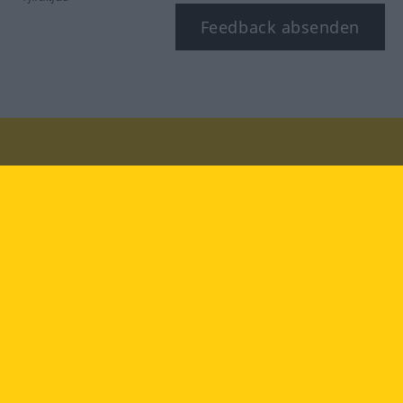
Feedback absenden
Besuchen Sie uns auf:
facebook
YouTube
Instagram
Langenscheidt
NUTZUNGSBEDINGUNGEN