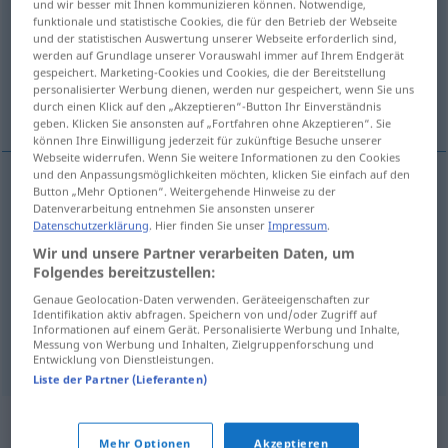
und wir besser mit Ihnen kommunizieren können. Notwendige,
funktionale und statistische Cookies, die für den Betrieb der Webseite
Übersicht aller Übersetzungen
und der statistischen Auswertung unserer Webseite erforderlich sind,
werden auf Grundlage unserer Vorauswahl immer auf Ihrem Endgerät
(Für mehr Details die Übersetzung anklicken/antippen)
gespeichert. Marketing-Cookies und Cookies, die der Bereitstellung
personalisierter Werbung dienen, werden nur gespeichert, wenn Sie uns
contrafuerte, machón, espolón, apoyo
durch einen Klick auf den „Akzeptieren“-Button Ihr Einverständnis
geben. Klicken Sie ansonsten auf „Fortfahren ohne Akzeptieren“. Sie
können Ihre Einwilligung jederzeit für zukünftige Besuche unserer
Webseite widerrufen. Wenn Sie weitere Informationen zu den Cookies
und den Anpassungsmöglichkeiten möchten, klicken Sie einfach auf den
Button „Mehr Optionen“. Weitergehende Hinweise zu der
contrafuerte
m
Widerlager
Datenverarbeitung entnehmen Sie ansonsten unserer
ARCH
Datenschutzerklärung
. Hier finden Sie unser
Impressum
.
Wir und unsere Partner verarbeiten Daten, um
machón
m
Widerlager
Folgendes bereitzustellen:
espolón
m
Widerlager
einer Brücke
Genaue Geolocation-Daten verwenden. Geräteeigenschaften zur
Identifikation aktiv abfragen. Speichern von und/oder Zugriff auf
Informationen auf einem Gerät. Personalisierte Werbung und Inhalte,
Messung von Werbung und Inhalten, Zielgruppenforschung und
apoyo
m
Widerlager
SCHIFF
Entwicklung von Dienstleistungen.
Liste der Partner (Lieferanten)
Synonyme für "Widerlager"
Mehr Optionen
Akzeptieren