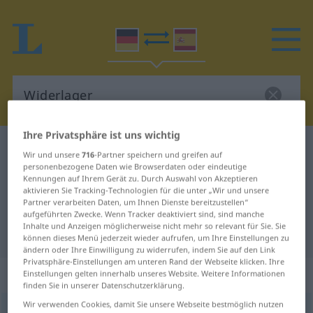
Ihre Privatsphäre ist uns wichtig
Deutsch-Spanisch Wörterbuch
Widerlager
Wir und unsere
716
-Partner speichern und greifen auf
Deutsch-Spanisch Übersetzung für
personenbezogene Daten wie Browserdaten oder eindeutige
Kennungen auf Ihrem Gerät zu. Durch Auswahl von Akzeptieren
"Widerlager"
aktivieren Sie Tracking-Technologien für die unter „Wir und unsere
Partner verarbeiten Daten, um Ihnen Dienste bereitzustellen“
aufgeführten Zwecke. Wenn Tracker deaktiviert sind, sind manche
Inhalte und Anzeigen möglicherweise nicht mehr so relevant für Sie. Sie
"Widerlager" Spanisch Übersetzung
können dieses Menü jederzeit wieder aufrufen, um Ihre Einstellungen zu
ändern oder Ihre Einwilligung zu widerrufen, indem Sie auf den Link
Privatsphäre-Einstellungen am unteren Rand der Webseite klicken. Ihre
„Widerlager“
: Neutrum
Einstellungen gelten innerhalb unseres Website. Weitere Informationen
finden Sie in unserer Datenschutzerklärung.
Wir verwenden Cookies, damit Sie unsere Webseite bestmöglich nutzen
Widerlager
n