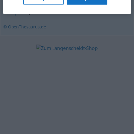
Stützpfeiler
,
Stütze
© OpenThesaurus.de