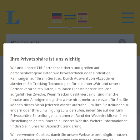
Ihre Privatsphäre ist uns wichtig
Deutsch-Spanisch Wörterbuch
Weltmann
Wir und unsere
716
-Partner speichern und greifen auf
personenbezogene Daten wie Browserdaten oder eindeutige
Deutsch-Spanisch Übersetzung für
Kennungen auf Ihrem Gerät zu. Durch Auswahl von Akzeptieren
aktivieren Sie Tracking-Technologien für die unter „Wir und unsere
"Weltmann"
Partner verarbeiten Daten, um Ihnen Dienste bereitzustellen“
aufgeführten Zwecke. Wenn Tracker deaktiviert sind, sind manche
Inhalte und Anzeigen möglicherweise nicht mehr so relevant für Sie. Sie
"Weltmann" Spanisch Übersetzung
können dieses Menü jederzeit wieder aufrufen, um Ihre Einstellungen zu
ändern oder Ihre Einwilligung zu widerrufen, indem Sie auf den Link
Privatsphäre-Einstellungen am unteren Rand der Webseite klicken. Ihre
Einstellungen gelten innerhalb unseres Website. Weitere Informationen
„Weltmann“
: Maskulinum
finden Sie in unserer Datenschutzerklärung.
Wir verwenden Cookies, damit Sie unsere Webseite bestmöglich nutzen
Weltmann
m
<
Weltmann(e)s
;
Weltmänner
>
und wir besser mit Ihnen kommunizieren können. Notwendige,