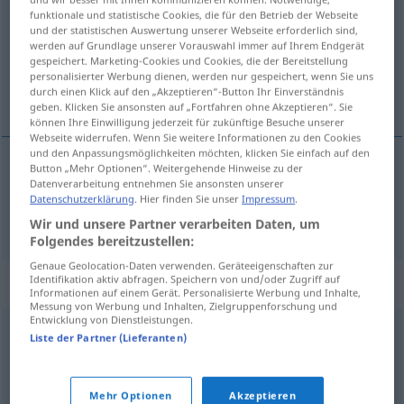
funktionale und statistische Cookies, die für den Betrieb der Webseite
und der statistischen Auswertung unserer Webseite erforderlich sind,
Übersicht aller Übersetzungen
werden auf Grundlage unserer Vorauswahl immer auf Ihrem Endgerät
(Für mehr Details die Übersetzung anklicken/antippen)
gespeichert. Marketing-Cookies und Cookies, die der Bereitstellung
personalisierter Werbung dienen, werden nur gespeichert, wenn Sie uns
durch einen Klick auf den „Akzeptieren“-Button Ihr Einverständnis
hombre de mundo
geben. Klicken Sie ansonsten auf „Fortfahren ohne Akzeptieren“. Sie
können Ihre Einwilligung jederzeit für zukünftige Besuche unserer
Webseite widerrufen. Wenn Sie weitere Informationen zu den Cookies
und den Anpassungsmöglichkeiten möchten, klicken Sie einfach auf den
Button „Mehr Optionen“. Weitergehende Hinweise zu der
Datenverarbeitung entnehmen Sie ansonsten unserer
hombre
m
de
mundo
(
bzw
mundano)
Datenschutzerklärung
. Hier finden Sie unser
Impressum
.
Weltmann
Wir und unsere Partner verarbeiten Daten, um
Folgendes bereitzustellen:
Genaue Geolocation-Daten verwenden. Geräteeigenschaften zur
Identifikation aktiv abfragen. Speichern von und/oder Zugriff auf
Synonyme für "Weltmann"
Informationen auf einem Gerät. Personalisierte Werbung und Inhalte,
Messung von Werbung und Inhalten, Zielgruppenforschung und
Entwicklung von Dienstleistungen.
Liste der Partner (Lieferanten)
Gentleman
,
Ehrenmann
,
Kavalier
© OpenThesaurus.de
Mehr Optionen
Akzeptieren