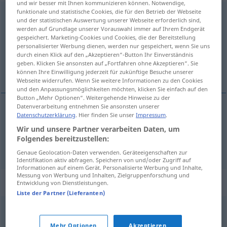
und wir besser mit Ihnen kommunizieren können. Notwendige,
funktionale und statistische Cookies, die für den Betrieb der Webseite
weiterleiten
v/t
<
sep
>
und der statistischen Auswertung unserer Webseite erforderlich sind,
werden auf Grundlage unserer Vorauswahl immer auf Ihrem Endgerät
Übersicht aller Übersetzungen
gespeichert. Marketing-Cookies und Cookies, die der Bereitstellung
personalisierter Werbung dienen, werden nur gespeichert, wenn Sie uns
(Für mehr Details die Übersetzung anklicken/antippen)
durch einen Klick auf den „Akzeptieren“-Button Ihr Einverständnis
geben. Klicken Sie ansonsten auf „Fortfahren ohne Akzeptieren“. Sie
transmitir, cursar
können Ihre Einwilligung jederzeit für zukünftige Besuche unserer
Webseite widerrufen. Wenn Sie weitere Informationen zu den Cookies
und den Anpassungsmöglichkeiten möchten, klicken Sie einfach auf den
Button „Mehr Optionen“. Weitergehende Hinweise zu der
Datenverarbeitung entnehmen Sie ansonsten unserer
Datenschutzerklärung
. Hier finden Sie unser
Impressum
.
transmitir
weiterleiten
Wir und unsere Partner verarbeiten Daten, um
Folgendes bereitzustellen:
cursar
weiterleiten
Brief
Genaue Geolocation-Daten verwenden. Geräteeigenschaften zur
Identifikation aktiv abfragen. Speichern von und/oder Zugriff auf
Informationen auf einem Gerät. Personalisierte Werbung und Inhalte,
Messung von Werbung und Inhalten, Zielgruppenforschung und
Synonyme für "weiterleiten"
Entwicklung von Dienstleistungen.
Liste der Partner (Lieferanten)
überweisen
,
abgeben
,
übergeben
,
durchgeben
,
Mehr Optionen
Akzeptieren