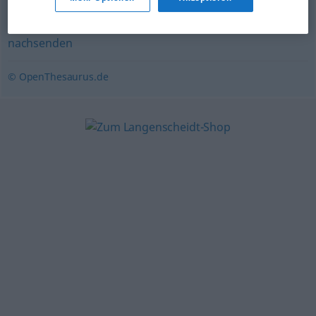
weitergeben
nachsenden
© OpenThesaurus.de