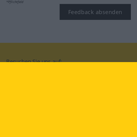
*Pflichtfeld
Feedback absenden
Besuchen Sie uns auf:
facebook
YouTube
Instagram
Langenscheidt
NUTZUNGSBEDINGUNGEN