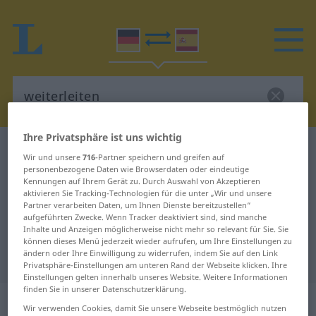
Ihre Privatsphäre ist uns wichtig
Deutsch-Spanisch Wörterbuch
weiterleiten
Wir und unsere
716
-Partner speichern und greifen auf
Deutsch-Spanisch Übersetzung für
personenbezogene Daten wie Browserdaten oder eindeutige
Kennungen auf Ihrem Gerät zu. Durch Auswahl von Akzeptieren
"weiterleiten"
aktivieren Sie Tracking-Technologien für die unter „Wir und unsere
Partner verarbeiten Daten, um Ihnen Dienste bereitzustellen“
aufgeführten Zwecke. Wenn Tracker deaktiviert sind, sind manche
Inhalte und Anzeigen möglicherweise nicht mehr so relevant für Sie. Sie
"weiterleiten" Spanisch
können dieses Menü jederzeit wieder aufrufen, um Ihre Einstellungen zu
ändern oder Ihre Einwilligung zu widerrufen, indem Sie auf den Link
Übersetzung
Privatsphäre-Einstellungen am unteren Rand der Webseite klicken. Ihre
Einstellungen gelten innerhalb unseres Website. Weitere Informationen
finden Sie in unserer Datenschutzerklärung.
„weiterleiten“
: transitives Verb
Wir verwenden Cookies, damit Sie unsere Webseite bestmöglich nutzen