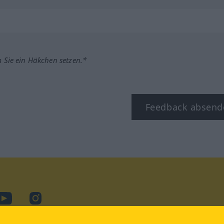
m Sie ein Häkchen setzen.*
Feedback absend
ook
YouTube
Instagram