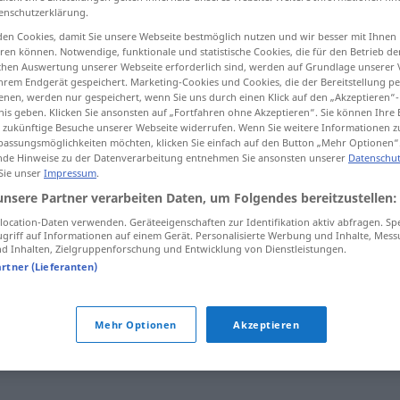
enschutzerklärung.
en Cookies, damit Sie unsere Webseite bestmöglich nutzen und wir besser mit Ihnen
en können. Notwendige, funktionale und statistische Cookies, die für den Betrieb d
ischen Auswertung unserer Webseite erforderlich sind, werden auf Grundlage unserer
tippen)
hrem Endgerät gespeichert. Marketing-Cookies und Cookies, die der Bereitstellung per
nen, werden nur gespeichert, wenn Sie uns durch einen Klick auf den „Akzeptieren“-
nis geben. Klicken Sie ansonsten auf „Fortfahren ohne Akzeptieren“. Sie können Ihre 
itere Beispiele...
ür zukünftige Besuche unserer Webseite widerrufen. Wenn Sie weitere Informationen 
assungsmöglichkeiten möchten, klicken Sie einfach auf den Button „Mehr Optionen“
de Hinweise zu der Datenverarbeitung entnehmen Sie ansonsten unserer
Datenschut
 Sie unser
Impressum
.
waschecht
unsere Partner verarbeiten Daten, um Folgendes bereitzustellen:
ocation-Daten verwenden. Geräteeigenschaften zur Identifikation aktiv abfragen. Sp
griff auf Informationen auf einem Gerät. Personalisierte Werbung und Inhalte, Mes
waschecht
(≈ farbecht)
 Inhalten, Zielgruppenforschung und Entwicklung von Dienstleistungen.
artner (Lieferanten)
ein waschechter
Berliner
FIG
Mehr Optionen
Akzeptieren