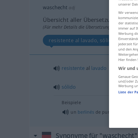
unserer Dat
waschecht
adj
Wir verwend
kommunizier
Übersicht aller Übersetzungen
der statist
(Für mehr Details die Übersetzung anklicken/an
immer auf I
Werbung die
Einverständ
resistente al lavado, sólido
We
jederzeit f
und den Anp
Weitergehen
Hier finden
resistente
al
lavado
Wir und 
Genaue Geol
und/oder Zu
sólido
Werbung und
Liste der P
Beispiele
un
berlinés
de pura
cepa
Synonyme für "waschecht"