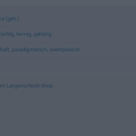
ce (geh.)
zünftig
,
kernig
,
gehörig
lhaft
,
paradigmatisch
,
exemplarisch