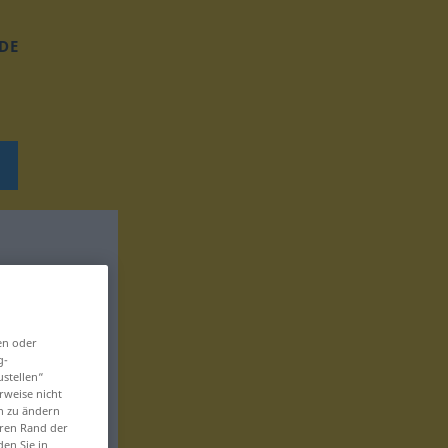
DE
en oder
g-
ustellen“
rweise nicht
en zu ändern
eren Rand der
den Sie in