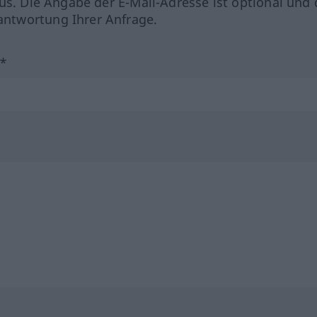
us. Die Angabe der E-Mail-Adresse ist optional und 
ntwortung Ihrer Anfrage.
?*