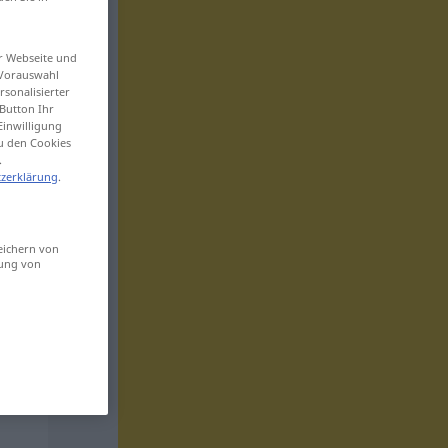
er Webseite und
 Vorauswahl
sonalisierter
Button Ihr
Einwilligung
zu den Cookies
.
zerklärung
.
eichern von
sung von