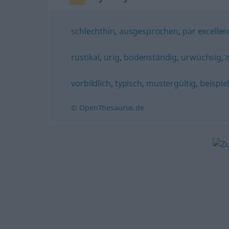
schlechthin
,
ausgesprochen
,
par excellen
rustikal
,
urig
,
bodenständig
,
urwüchsig
,
vorbildlich
,
typisch
,
mustergültig
,
beispie
© OpenThesaurus.de