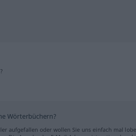
h?
ine Wörterbüchern?
hler aufgefallen oder wollen Sie uns einfach mal lob