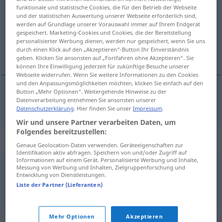
funktionale und statistische Cookies, die für den Betrieb der Webseite
und der statistischen Auswertung unserer Webseite erforderlich sind,
Übersicht aller Übersetzungen
werden auf Grundlage unserer Vorauswahl immer auf Ihrem Endgerät
(Für mehr Details die Übersetzung anklicken/antippen)
gespeichert. Marketing-Cookies und Cookies, die der Bereitstellung
personalisierter Werbung dienen, werden nur gespeichert, wenn Sie uns
durch einen Klick auf den „Akzeptieren“-Button Ihr Einverständnis
prevenir
geben. Klicken Sie ansonsten auf „Fortfahren ohne Akzeptieren“. Sie
können Ihre Einwilligung jederzeit für zukünftige Besuche unserer
Webseite widerrufen. Wenn Sie weitere Informationen zu den Cookies
und den Anpassungsmöglichkeiten möchten, klicken Sie einfach auf den
Button „Mehr Optionen“. Weitergehende Hinweise zu der
Datenverarbeitung entnehmen Sie ansonsten unserer
prevenir
vorwarnen
Datenschutzerklärung
. Hier finden Sie unser
Impressum
.
Wir und unsere Partner verarbeiten Daten, um
Folgendes bereitzustellen:
Synonyme für "vorwarnen"
Genaue Geolocation-Daten verwenden. Geräteeigenschaften zur
Identifikation aktiv abfragen. Speichern von und/oder Zugriff auf
Informationen auf einem Gerät. Personalisierte Werbung und Inhalte,
Messung von Werbung und Inhalten, Zielgruppenforschung und
warnen
,
aufzeigen
,
alarmieren
,
aufschrecken
Entwicklung von Dienstleistungen.
Liste der Partner (Lieferanten)
© OpenThesaurus.de
Mehr Optionen
Akzeptieren