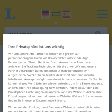
Ihre Privatsphäre ist uns wichtig
Deutsch-Spanisch Wörterbuch
vorwarnen
Wir und unsere
716
-Partner speichern und greifen auf
personenbezogene Daten wie Browserdaten oder eindeutige
Deutsch-Spanisch Übersetzung für
Kennungen auf Ihrem Gerät zu. Durch Auswahl von Akzeptieren
aktivieren Sie Tracking-Technologien für die unter „Wir und unsere
"vorwarnen"
Partner verarbeiten Daten, um Ihnen Dienste bereitzustellen“
aufgeführten Zwecke. Wenn Tracker deaktiviert sind, sind manche
Inhalte und Anzeigen möglicherweise nicht mehr so relevant für Sie. Sie
"vorwarnen" Spanisch Übersetzung
können dieses Menü jederzeit wieder aufrufen, um Ihre Einstellungen zu
ändern oder Ihre Einwilligung zu widerrufen, indem Sie auf den Link
Privatsphäre-Einstellungen am unteren Rand der Webseite klicken. Ihre
Einstellungen gelten innerhalb unseres Website. Weitere Informationen
„vorwarnen“
: transitives Verb
finden Sie in unserer Datenschutzerklärung.
Wir verwenden Cookies, damit Sie unsere Webseite bestmöglich nutzen
vorwarnen
v/t
<
sep
>
und wir besser mit Ihnen kommunizieren können. Notwendige,