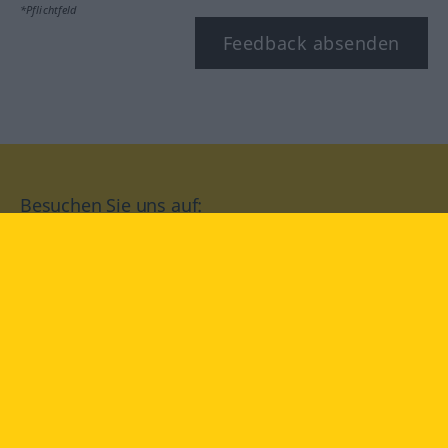
*Pflichtfeld
Feedback absenden
Besuchen Sie uns auf:
facebook
YouTube
Instagram
Langenscheidt
NUTZUNGSBEDINGUNGEN