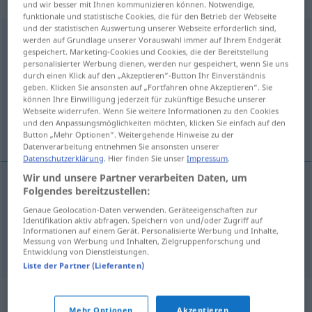
„Vorstellungsgespräch“
: Neutrum
und wir besser mit Ihnen kommunizieren können. Notwendige,
funktionale und statistische Cookies, die für den Betrieb der Webseite
und der statistischen Auswertung unserer Webseite erforderlich sind,
Vorstellungsgespräch
n
<
Vorstellungsgespräch(e)s
;
werden auf Grundlage unserer Vorauswahl immer auf Ihrem Endgerät
gespeichert. Marketing-Cookies und Cookies, die der Bereitstellung
Vorstellungsgespräche
>
personalisierter Werbung dienen, werden nur gespeichert, wenn Sie uns
durch einen Klick auf den „Akzeptieren“-Button Ihr Einverständnis
Übersicht aller Übersetzungen
geben. Klicken Sie ansonsten auf „Fortfahren ohne Akzeptieren“. Sie
(Für mehr Details die Übersetzung anklicken/antippen)
können Ihre Einwilligung jederzeit für zukünftige Besuche unserer
Webseite widerrufen. Wenn Sie weitere Informationen zu den Cookies
und den Anpassungsmöglichkeiten möchten, klicken Sie einfach auf den
entrevista
Button „Mehr Optionen“. Weitergehende Hinweise zu der
Datenverarbeitung entnehmen Sie ansonsten unserer
Datenschutzerklärung
. Hier finden Sie unser
Impressum
.
Wir und unsere Partner verarbeiten Daten, um
Folgendes bereitzustellen:
entrevista
f
(de presentación)
Genaue Geolocation-Daten verwenden. Geräteeigenschaften zur
Identifikation aktiv abfragen. Speichern von und/oder Zugriff auf
Vorstellungsgespräch
Informationen auf einem Gerät. Personalisierte Werbung und Inhalte,
Messung von Werbung und Inhalten, Zielgruppenforschung und
Entwicklung von Dienstleistungen.
Liste der Partner (Lieferanten)
Synonyme für
Mehr Optionen
Akzeptieren