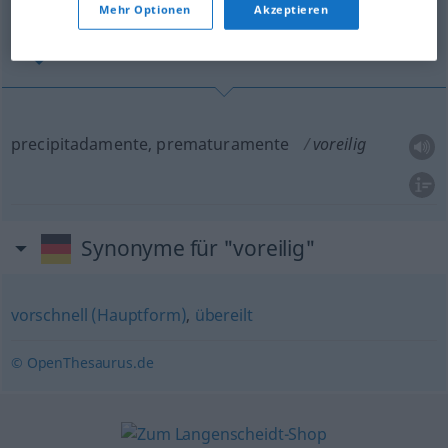
Mehr Optionen
Akzeptieren
precipitadamente, prematuramente
precipitadamente, prematuramente
voreilig
Synonyme für "voreilig"
vorschnell (Hauptform)
,
übereilt
© OpenThesaurus.de