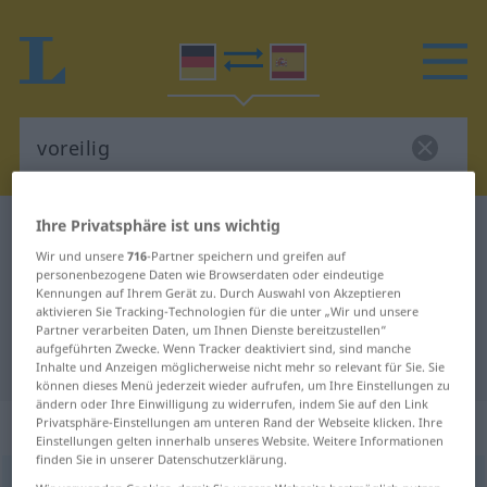
Ihre Privatsphäre ist uns wichtig
Deutsch-Spanisch Wörterbuch
voreilig
Wir und unsere
716
-Partner speichern und greifen auf
Deutsch-Spanisch Übersetzung für
personenbezogene Daten wie Browserdaten oder eindeutige
Kennungen auf Ihrem Gerät zu. Durch Auswahl von Akzeptieren
"voreilig"
aktivieren Sie Tracking-Technologien für die unter „Wir und unsere
Partner verarbeiten Daten, um Ihnen Dienste bereitzustellen“
aufgeführten Zwecke. Wenn Tracker deaktiviert sind, sind manche
"voreilig" Spanisch Übersetzung
Inhalte und Anzeigen möglicherweise nicht mehr so relevant für Sie. Sie
können dieses Menü jederzeit wieder aufrufen, um Ihre Einstellungen zu
ändern oder Ihre Einwilligung zu widerrufen, indem Sie auf den Link
„voreilig“
: Adjektiv
Privatsphäre-Einstellungen am unteren Rand der Webseite klicken. Ihre
Einstellungen gelten innerhalb unseres Website. Weitere Informationen
finden Sie in unserer Datenschutzerklärung.
voreilig
adj