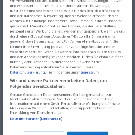
Wir verwenden Cookies, damit Sie unsere Webseite bestmöglich nutzen
und wir besser mit Ihnen kommunizieren können. Notwendige,
Übersicht aller Übersetzungen
funktionale und statistische Cookies, die für den Betrieb der Webseite
und der statistischen Auswertung unserer Webseite erforderlich sind,
(Für mehr Details die Übersetzung anklicken/antippen)
werden auf Grundlage unserer Vorauswahl immer auf Ihrem Endgerät
gespeichert. Marketing-Cookies und Cookies, die der Bereitstellung
precipitado, prematuro
personalisierter Werbung dienen, werden nur gespeichert, wenn Sie uns
durch einen Klick auf den „Akzeptieren“-Button Ihr Einverständnis
geben. Klicken Sie ansonsten auf „Fortfahren ohne Akzeptieren“. Sie
können Ihre Einwilligung jederzeit für zukünftige Besuche unserer
Webseite widerrufen. Wenn Sie weitere Informationen zu den Cookies
und den Anpassungsmöglichkeiten möchten, klicken Sie einfach auf den
precipitado
voreilig
Button „Mehr Optionen“. Weitergehende Hinweise zu der
Datenverarbeitung entnehmen Sie ansonsten unserer
Datenschutzerklärung
. Hier finden Sie unser
Impressum
.
prematuro
voreilig
(≈ verfrüht)
Wir und unsere Partner verarbeiten Daten, um
Folgendes bereitzustellen:
Genaue Geolocation-Daten verwenden. Geräteeigenschaften zur
„voreilig“
: Adverb
Identifikation aktiv abfragen. Speichern von und/oder Zugriff auf
Informationen auf einem Gerät. Personalisierte Werbung und Inhalte,
Messung von Werbung und Inhalten, Zielgruppenforschung und
Entwicklung von Dienstleistungen.
voreilig
adv
Liste der Partner (Lieferanten)
Übersicht aller Übersetzungen
(Für mehr Details die Übersetzung anklicken/antippen)