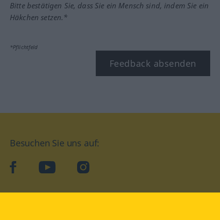
Bitte bestätigen Sie, dass Sie ein Mensch sind, indem Sie ein
Häkchen setzen.*
*Pflichtfeld
Feedback absenden
Besuchen Sie uns auf:
facebook
YouTube
Instagram