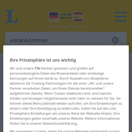
Ihre Privatsphäre ist uns wichtig
Deutsch-Spanisch Wörterbuch
vorankommen
Wir und unsere
716
-Partner speichern und greifen auf
Deutsch-Spanisch Übersetzung für
personenbezogene Daten wie Browserdaten oder eindeutige
Kennungen auf Ihrem Gerät zu. Durch Auswahl von Akzeptieren
"vorankommen"
aktivieren Sie Tracking-Technologien für die unter „Wir und unsere
Partner verarbeiten Daten, um Ihnen Dienste bereitzustellen“
aufgeführten Zwecke. Wenn Tracker deaktiviert sind, sind manche
"vorankommen" Spanisch
Inhalte und Anzeigen möglicherweise nicht mehr so relevant für Sie. Sie
können dieses Menü jederzeit wieder aufrufen, um Ihre Einstellungen zu
Übersetzung
ändern oder Ihre Einwilligung zu widerrufen, indem Sie auf den Link
Privatsphäre-Einstellungen am unteren Rand der Webseite klicken. Ihre
Einstellungen gelten innerhalb unseres Website. Weitere Informationen
finden Sie in unserer Datenschutzerklärung.
„vorankommen“
: transitives Verb
Wir verwenden Cookies, damit Sie unsere Webseite bestmöglich nutzen