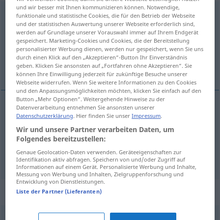
und wir besser mit Ihnen kommunizieren können. Notwendige,
vorankommen
v/t
<
irr
,
sep
;
s.
>
funktionale und statistische Cookies, die für den Betrieb der Webseite
und der statistischen Auswertung unserer Webseite erforderlich sind,
Übersicht aller Übersetzungen
werden auf Grundlage unserer Vorauswahl immer auf Ihrem Endgerät
gespeichert. Marketing-Cookies und Cookies, die der Bereitstellung
(Für mehr Details die Übersetzung anklicken/antippen)
personalisierter Werbung dienen, werden nur gespeichert, wenn Sie uns
durch einen Klick auf den „Akzeptieren“-Button Ihr Einverständnis
avanzar, progresar
geben. Klicken Sie ansonsten auf „Fortfahren ohne Akzeptieren“. Sie
können Ihre Einwilligung jederzeit für zukünftige Besuche unserer
Webseite widerrufen. Wenn Sie weitere Informationen zu den Cookies
und den Anpassungsmöglichkeiten möchten, klicken Sie einfach auf den
Button „Mehr Optionen“. Weitergehende Hinweise zu der
Datenverarbeitung entnehmen Sie ansonsten unserer
Datenschutzerklärung
. Hier finden Sie unser
Impressum
.
avanzar
vorankommen
Wir und unsere Partner verarbeiten Daten, um
Folgendes bereitzustellen:
progresar
vorankommen
Genaue Geolocation-Daten verwenden. Geräteeigenschaften zur
Identifikation aktiv abfragen. Speichern von und/oder Zugriff auf
Informationen auf einem Gerät. Personalisierte Werbung und Inhalte,
Messung von Werbung und Inhalten, Zielgruppenforschung und
Entwicklung von Dienstleistungen.
Beispielsätze für "vorankommen"
Liste der Partner (Lieferanten)