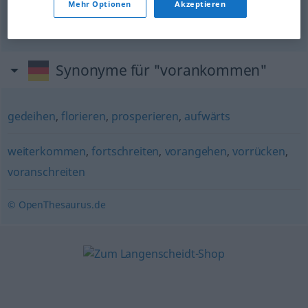
Mehr Optionen
Akzeptieren
zäh
vorankommen
avanzar
lentamente
Synonyme für "vorankommen"
gedeihen
,
florieren
,
prosperieren
,
aufwärts
weiterkommen
,
fortschreiten
,
vorangehen
,
vorrücken
,
voranschreiten
© OpenThesaurus.de