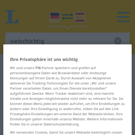
Ihre Privatsphäre ist uns wichtig
Deutsch-Spanisch Wörterbuch
vielschichtig
Wir und unsere
716
-Partner speichern und greifen auf
Deutsch-Spanisch Übersetzung für
personenbezogene Daten wie Browserdaten oder eindeutige
Kennungen auf Ihrem Gerät zu. Durch Auswahl von Akzeptieren
"vielschichtig"
aktivieren Sie Tracking-Technologien für die unter „Wir und unsere
Partner verarbeiten Daten, um Ihnen Dienste bereitzustellen“
aufgeführten Zwecke. Wenn Tracker deaktiviert sind, sind manche
Inhalte und Anzeigen möglicherweise nicht mehr so relevant für Sie. Sie
"vielschichtig" Spanisch
können dieses Menü jederzeit wieder aufrufen, um Ihre Einstellungen zu
ändern oder Ihre Einwilligung zu widerrufen, indem Sie auf den Link
Übersetzung
Privatsphäre-Einstellungen am unteren Rand der Webseite klicken. Ihre
Einstellungen gelten innerhalb unseres Website. Weitere Informationen
finden Sie in unserer Datenschutzerklärung.
„vielschichtig“
: Adjektiv
Wir verwenden Cookies, damit Sie unsere Webseite bestmöglich nutzen