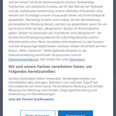
und wir besser mit Ihnen kommunizieren können. Notwendige,
funktionale und statistische Cookies, die für den Betrieb der Webseite
vielschichtig
adj
FIG
und der statistischen Auswertung unserer Webseite erforderlich sind,
werden auf Grundlage unserer Vorauswahl immer auf Ihrem Endgerät
Übersicht aller Übersetzungen
gespeichert. Marketing-Cookies und Cookies, die der Bereitstellung
personalisierter Werbung dienen, werden nur gespeichert, wenn Sie uns
(Für mehr Details die Übersetzung anklicken/antippen)
durch einen Klick auf den „Akzeptieren“-Button Ihr Einverständnis
geben. Klicken Sie ansonsten auf „Fortfahren ohne Akzeptieren“. Sie
complejo
können Ihre Einwilligung jederzeit für zukünftige Besuche unserer
Webseite widerrufen. Wenn Sie weitere Informationen zu den Cookies
und den Anpassungsmöglichkeiten möchten, klicken Sie einfach auf den
Button „Mehr Optionen“. Weitergehende Hinweise zu der
Datenverarbeitung entnehmen Sie ansonsten unserer
Datenschutzerklärung
. Hier finden Sie unser
Impressum
.
complejo
vielschichtig
Wir und unsere Partner verarbeiten Daten, um
Folgendes bereitzustellen:
Genaue Geolocation-Daten verwenden. Geräteeigenschaften zur
Synonyme für "vielschichtig"
Identifikation aktiv abfragen. Speichern von und/oder Zugriff auf
Informationen auf einem Gerät. Personalisierte Werbung und Inhalte,
Messung von Werbung und Inhalten, Zielgruppenforschung und
Entwicklung von Dienstleistungen.
mancherlei
,
vielfältig
,
mannigfaltig
,
gemischt
,
Liste der Partner (Lieferanten)
verschiedenartig
,
bunt
,
mannigfach
,
pluralistisch
,
vielgestaltig
Mehr Optionen
Akzeptieren