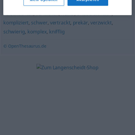
verschachtelt
,
verwickelt
,
heikel
,
unübersichtlich
,
kompliziert
,
schwer
,
vertrackt
,
prekär
,
verzwickt
,
schwierig
,
komplex
,
knifflig
© OpenThesaurus.de