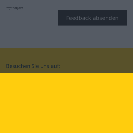
*Pflichtfeld
Feedback absenden
Besuchen Sie uns auf:
facebook
YouTube
Instagram
Langenscheidt