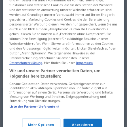
funktionale und statistische Cookies, die für den Betrieb der Webseite
und der statistischen Auswertung unserer Webseite erforderlich sind,
Übersicht aller Übersetzungen
werden auf Grundlage unserer Vorauswahl immer auf Ihrem Endgerät
(Für mehr Details die Übersetzung anklicken/antippen)
gespeichert. Marketing-Cookies und Cookies, die der Bereitstellung
personalisierter Werbung dienen, werden nur gespeichert, wenn Sie uns
durch einen Klick auf den „Akzeptieren“-Button Ihr Einverständnis
bichos
geben. Klicken Sie ansonsten auf „Fortfahren ohne Akzeptieren“. Sie
können Ihre Einwilligung jederzeit für zukünftige Besuche unserer
Webseite widerrufen. Wenn Sie weitere Informationen zu den Cookies
und den Anpassungsmöglichkeiten möchten, klicken Sie einfach auf den
Button „Mehr Optionen“. Weitergehende Hinweise zu der
Datenverarbeitung entnehmen Sie ansonsten unserer
bichos
mpl
Viehzeug
Datenschutzerklärung
. Hier finden Sie unser
Impressum
.
Wir und unsere Partner verarbeiten Daten, um
Folgendes bereitzustellen:
Synonyme für "Viehzeug"
Genaue Geolocation-Daten verwenden. Geräteeigenschaften zur
Identifikation aktiv abfragen. Speichern von und/oder Zugriff auf
Informationen auf einem Gerät. Personalisierte Werbung und Inhalte,
Messung von Werbung und Inhalten, Zielgruppenforschung und
Fauna
,
Tierwelt
,
Getier (geh.)
Entwicklung von Dienstleistungen.
Liste der Partner (Lieferanten)
Viehbestand
,
Vieh
Mehr Optionen
Akzeptieren