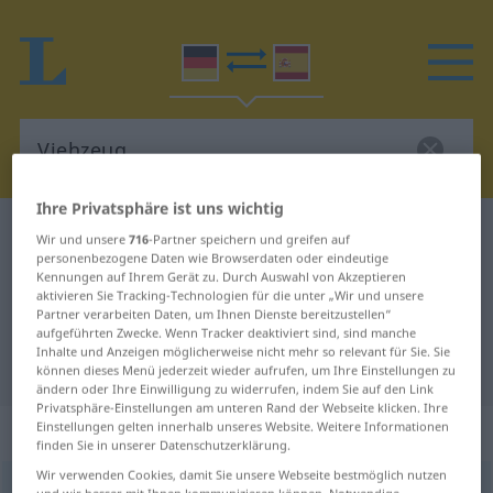
Ihre Privatsphäre ist uns wichtig
Deutsch-Spanisch Wörterbuch
Viehzeug
Wir und unsere
716
-Partner speichern und greifen auf
personenbezogene Daten wie Browserdaten oder eindeutige
Deutsch-Spanisch Übersetzung für
Kennungen auf Ihrem Gerät zu. Durch Auswahl von Akzeptieren
aktivieren Sie Tracking-Technologien für die unter „Wir und unsere
"Viehzeug"
Partner verarbeiten Daten, um Ihnen Dienste bereitzustellen“
aufgeführten Zwecke. Wenn Tracker deaktiviert sind, sind manche
Inhalte und Anzeigen möglicherweise nicht mehr so relevant für Sie. Sie
"Viehzeug" Spanisch Übersetzung
können dieses Menü jederzeit wieder aufrufen, um Ihre Einstellungen zu
ändern oder Ihre Einwilligung zu widerrufen, indem Sie auf den Link
Privatsphäre-Einstellungen am unteren Rand der Webseite klicken. Ihre
„Viehzeug“
: Neutrum
Einstellungen gelten innerhalb unseres Website. Weitere Informationen
finden Sie in unserer Datenschutzerklärung.
Wir verwenden Cookies, damit Sie unsere Webseite bestmöglich nutzen
Viehzeug
n
UMG
und wir besser mit Ihnen kommunizieren können. Notwendige,