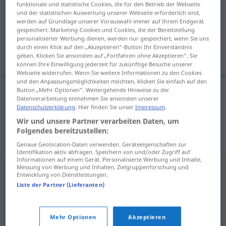
funktionale und statistische Cookies, die für den Betrieb der Webseite
und der statistischen Auswertung unserer Webseite erforderlich sind,
Übersicht aller Übersetzungen
werden auf Grundlage unserer Vorauswahl immer auf Ihrem Endgerät
gespeichert. Marketing-Cookies und Cookies, die der Bereitstellung
(Für mehr Details die Übersetzung anklicken/antippen)
personalisierter Werbung dienen, werden nur gespeichert, wenn Sie uns
durch einen Klick auf den „Akzeptieren“-Button Ihr Einverständnis
arrobar, extasiar
geben. Klicken Sie ansonsten auf „Fortfahren ohne Akzeptieren“. Sie
können Ihre Einwilligung jederzeit für zukünftige Besuche unserer
Webseite widerrufen. Wenn Sie weitere Informationen zu den Cookies
und den Anpassungsmöglichkeiten möchten, klicken Sie einfach auf den
Button „Mehr Optionen“. Weitergehende Hinweise zu der
Datenverarbeitung entnehmen Sie ansonsten unserer
arrobar
verzücken
Datenschutzerklärung
. Hier finden Sie unser
Impressum
.
Wir und unsere Partner verarbeiten Daten, um
extasiar
verzücken
Folgendes bereitzustellen:
Genaue Geolocation-Daten verwenden. Geräteeigenschaften zur
Identifikation aktiv abfragen. Speichern von und/oder Zugriff auf
Informationen auf einem Gerät. Personalisierte Werbung und Inhalte,
Messung von Werbung und Inhalten, Zielgruppenforschung und
Entwicklung von Dienstleistungen.
Liste der Partner (Lieferanten)
Mehr Optionen
Akzeptieren