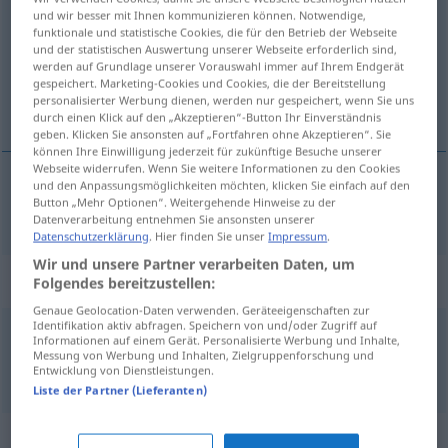
und wir besser mit Ihnen kommunizieren können. Notwendige,
funktionale und statistische Cookies, die für den Betrieb der Webseite
Übersicht aller Übersetzungen
und der statistischen Auswertung unserer Webseite erforderlich sind,
(Für mehr Details die Übersetzung anklicken/antippen)
werden auf Grundlage unserer Vorauswahl immer auf Ihrem Endgerät
gespeichert. Marketing-Cookies und Cookies, die der Bereitstellung
personalisierter Werbung dienen, werden nur gespeichert, wenn Sie uns
decorar, adornar
durch einen Klick auf den „Akzeptieren“-Button Ihr Einverständnis
geben. Klicken Sie ansonsten auf „Fortfahren ohne Akzeptieren“. Sie
können Ihre Einwilligung jederzeit für zukünftige Besuche unserer
Webseite widerrufen. Wenn Sie weitere Informationen zu den Cookies
und den Anpassungsmöglichkeiten möchten, klicken Sie einfach auf den
Button „Mehr Optionen“. Weitergehende Hinweise zu der
decorar
,
adornar
verzieren
Datenverarbeitung entnehmen Sie ansonsten unserer
Datenschutzerklärung
. Hier finden Sie unser
Impressum
.
Wir und unsere Partner verarbeiten Daten, um
Beispielsätze für "verzieren"
Folgendes bereitzustellen:
Genaue Geolocation-Daten verwenden. Geräteeigenschaften zur
Identifikation aktiv abfragen. Speichern von und/oder Zugriff auf
Informationen auf einem Gerät. Personalisierte Werbung und Inhalte,
mit Ornamenten verzieren
Messung von Werbung und Inhalten, Zielgruppenforschung und
ornamentar
Entwicklung von Dienstleistungen.
Liste der Partner (Lieferanten)
Synonyme für "verzieren"