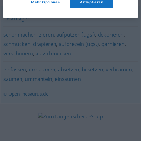
Mehr Optionen
Akzeptieren
beschlagen
schönmachen
,
zieren
,
aufputzen (ugs.)
,
dekorieren
,
schmücken
,
drapieren
,
aufbrezeln (ugs.)
,
garnieren
,
verschönern
,
ausschmücken
einfassen
,
umsäumen
,
absetzen
,
besetzen
,
verbrämen
,
säumen
,
ummanteln
,
einsäumen
© OpenThesaurus.de