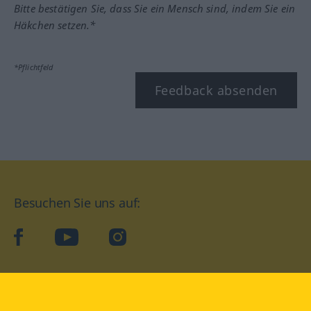
Bitte bestätigen Sie, dass Sie ein Mensch sind, indem Sie ein
Häkchen setzen.*
*Pflichtfeld
Feedback absenden
Besuchen Sie uns auf:
facebook
YouTube
Instagram