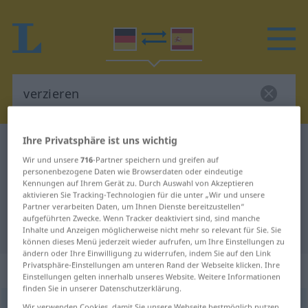
Ihre Privatsphäre ist uns wichtig
Deutsch-Spanisch Wörterbuch
verzieren
Wir und unsere
716
-Partner speichern und greifen auf
Deutsch-Spanisch Übersetzung für
personenbezogene Daten wie Browserdaten oder eindeutige
Kennungen auf Ihrem Gerät zu. Durch Auswahl von Akzeptieren
"verzieren"
aktivieren Sie Tracking-Technologien für die unter „Wir und unsere
Partner verarbeiten Daten, um Ihnen Dienste bereitzustellen“
aufgeführten Zwecke. Wenn Tracker deaktiviert sind, sind manche
"verzieren" Spanisch Übersetzung
Inhalte und Anzeigen möglicherweise nicht mehr so relevant für Sie. Sie
können dieses Menü jederzeit wieder aufrufen, um Ihre Einstellungen zu
ändern oder Ihre Einwilligung zu widerrufen, indem Sie auf den Link
Privatsphäre-Einstellungen am unteren Rand der Webseite klicken. Ihre
„verzieren“
: transitives Verb
Einstellungen gelten innerhalb unseres Website. Weitere Informationen
finden Sie in unserer Datenschutzerklärung.
verzieren
v/t
<
ohne
ge
>
Wir verwenden Cookies, damit Sie unsere Webseite bestmöglich nutzen